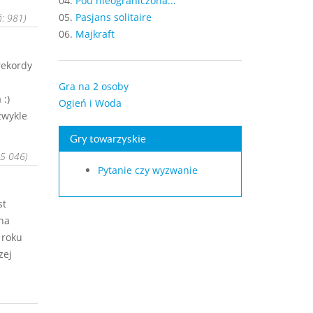
04.
Pou nieograniczona...
05.
Pasjans solitaire
ń: 981)
06.
Majkraft
rekordy
Gra na 2 osoby
:)
Ogień i Woda
zwykle
Gry towarzyskie
 5 046)
Pytanie czy wyzwanie
st
na
 roku
zej