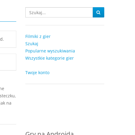
Filmiki z gier
d.
Szukaj
Popularne wyszukiwania
Wszystkie kategorie gier
Twoje konto
ne
steczku,
jak na
Gry na Androida