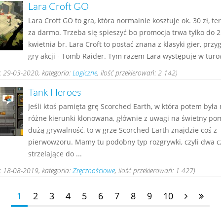
Lara Croft GO
Lara Croft GO to gra, która normalnie kosztuje ok. 30 zł, ter
za darmo. Trzeba się spieszyć bo promocja trwa tylko do 2
kwietnia br. Lara Croft to postać znana z klasyki gier, prz
gry akcji - Tomb Raider. Tym razem Lara występuje w turo
 29-03-2020, kategoria:
Logiczne
, ilość przekierowań: 2 142)
Tank Heroes
Jeśli ktoś pamięta grę Scorched Earth, w która potem była 
różne kierunki klonowana, głównie z uwagi na świetny pom
dużą grywalność, to w grze Scorched Earth znajdzie coś z
pierwowzoru. Mamy tu podobny typ rozgrywki, czyli dwa c
strzelające do ...
 18-08-2019, kategoria:
Zręcznościowe
, ilość przekierowań: 1 427)
1
2
3
4
5
6
7
8
9
10