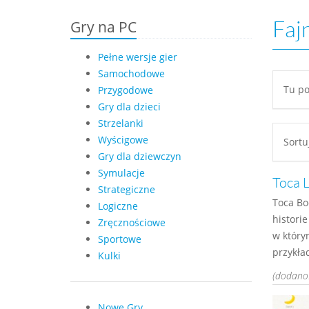
Gry na PC
Faj
Pełne wersje gier
Samochodowe
Tu po
Przygodowe
Gry dla dzieci
Strzelanki
Wyścigowe
Sort
Gry dla dziewczyn
Symulacje
Toca L
Strategiczne
Toca Bo
Logiczne
histori
Zręcznościowe
w który
Sportowe
przykład
Kulki
(dodano:
Nowe Gry