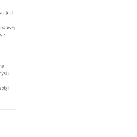
az jest
ygodowej
we...
na
ysł i
zołgi