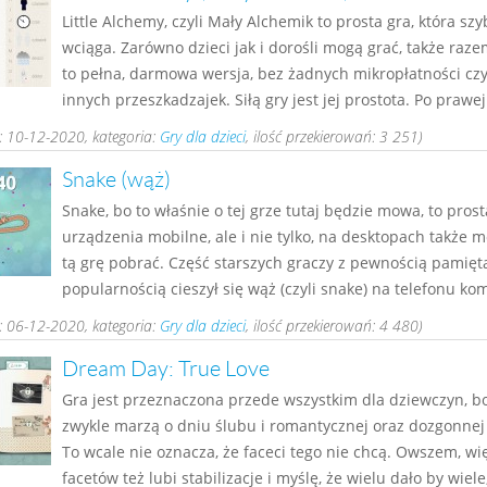
Little Alchemy, czyli Mały Alchemik to prosta gra, która szy
wciąga. Zarówno dzieci jak i dorośli mogą grać, także razem
to pełna, darmowa wersja, bez żadnych mikropłatności czy
innych przeszkadzajek. Siłą gry jest jej prostota. Po prawej 
 10-12-2020, kategoria:
Gry dla dzieci
, ilość przekierowań: 3 251)
Snake (wąż)
Snake, bo to właśnie o tej grze tutaj będzie mowa, to prost
urządzenia mobilne, ale i nie tylko, na desktopach także 
tą grę pobrać. Część starszych graczy z pewnością pamięt
popularnością cieszył się wąż (czyli snake) na telefonu kom
 06-12-2020, kategoria:
Gry dla dzieci
, ilość przekierowań: 4 480)
Dream Day: True Love
Gra jest przeznaczona przede wszystkim dla dziewczyn, bo
zwykle marzą o dniu ślubu i romantycznej oraz dozgonnej 
To wcale nie oznacza, że faceci tego nie chcą. Owszem, wi
facetów też lubi stabilizacje i myślę, że wielu dało by wiele,