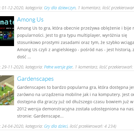
 01-12-2020, kategoria:
Gry dla dziewczyn
, 1 komentarz, ilość przekierowa
Among Us
Among Us to gra, która obecnie przeżywa oblężenie i bije 
popularności. Jest to gra typu multiplayer, wyróżnia się
stosunkowo prostymi zasadami oraz tym, że szybko wciąga 
Among Us czyli z angielskiego - pośród nas - jest historią, 
dość ...
 29-11-2020, kategoria:
Pełne wersje gier
, 1 komentarz, ilość przekierowań:
Gardenscapes
Gardenscapes to bardzo popularna gra, która dostępna je
zarówno na urządzenia mobilne jak i na komputery. Jest o
dostępna dla graczy już od dłuższego czasu bowiem już w
2012 wersja demonstracyjna została udostępniona na nas
stronie: Gardenscape...
 24-04-2020, kategoria:
Gry dla dzieci
, ilość przekierowań: 4 234)