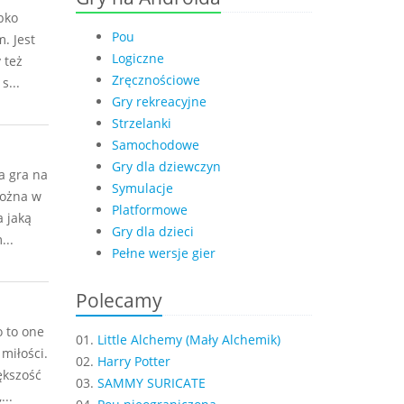
bko
Pou
. Jest
Logiczne
 też
Zręcznościowe
s...
Gry rekreacyjne
Strzelanki
Samochodowe
Gry dla dziewczyn
a gra na
Symulacje
można w
Platformowe
a jaką
Gry dla dzieci
...
Pełne wersje gier
Polecamy
 to one
01.
Little Alchemy (Mały Alchemik)
miłości.
02.
Harry Potter
ększość
03.
SAMMY SURICATE
...