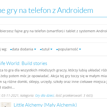
ne gry na telefon z Androidem
bierzesz fajne gry na telefon (smartfon) i tablet z systemem Androi
uj wg:
data dodania
tutuł
popularność
ife World: Build stories
ca to gra dla wszystkich młodszych graczy, którzy lubią układać róż
e żeby potem móc je opowiadać. Akcja tej gry toczy się w małym mia
m są różne domki, sklepy, urzędy, szkoły oraz inne ciekawe miejsca 
 stadni...
 03-11-2021, kategoria:
Gry dla dzieci
, ilość przekierowań: 3 665)
Little Alchemy (Mały Alchemik)