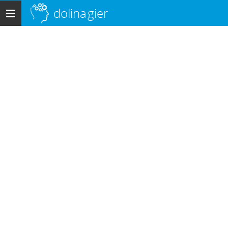
dolina
gier
Menu
główne