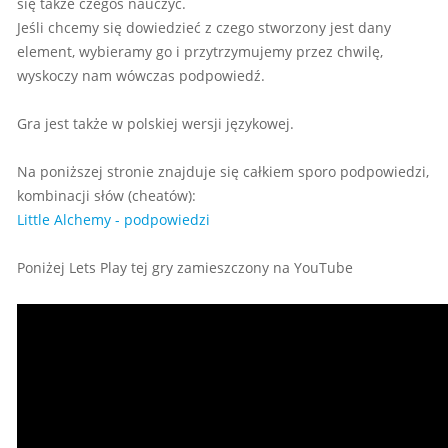
się także czegoś nauczyć.
Jeśli chcemy się dowiedzieć z czego stworzony jest dany
element, wybieramy go i przytrzymujemy przez chwilę,
wyskoczy nam wówczas podpowiedź.
Gra jest także w polskiej wersji językowej.
Na poniższej stronie znajduje się całkiem sporo podpowiedzi,
kombinacji słów (cheatów):
Little Alchemy - podpowiedzi
Poniżej Lets Play tej gry zamieszczony na YouTube