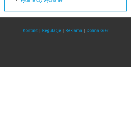
Pytanie czy wyzwanie
Kontakt
Regulacje
Reklama
Dolina Gier
|
|
|