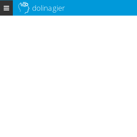
dolina
gier
Menu
główne