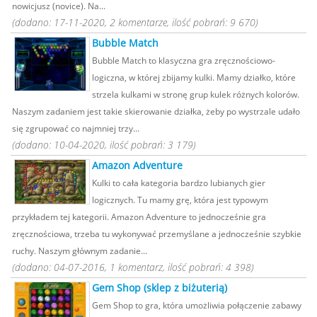
nowicjusz (novice). Na...
(dodano: 17-11-2020, 2 komentarze, ilość pobrań: 9 670)
Bubble Match
Bubble Match to klasyczna gra zręcznościowo-
logiczna, w której zbijamy kulki. Mamy działko, które
strzela kulkami w stronę grup kulek różnych kolorów.
Naszym zadaniem jest takie skierowanie działka, żeby po wystrzale udało
się zgrupować co najmniej trzy...
(dodano: 10-04-2020, ilość pobrań: 3 179)
Amazon Adventure
Kulki to cała kategoria bardzo lubianych gier
logicznych. Tu mamy grę, która jest typowym
przykładem tej kategorii. Amazon Adventure to jednocześnie gra
zręcznościowa, trzeba tu wykonywać przemyślane a jednocześnie szybkie
ruchy. Naszym głównym zadanie...
(dodano: 04-07-2016, 1 komentarz, ilość pobrań: 4 398)
Gem Shop (sklep z biżuterią)
Gem Shop to gra, która umożliwia połączenie zabawy