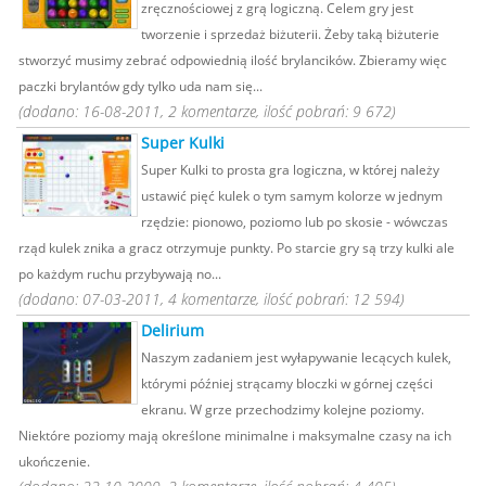
zręcznościowej z grą logiczną. Celem gry jest
tworzenie i sprzedaż biżuterii. Żeby taką biżuterie
stworzyć musimy zebrać odpowiednią ilość brylancików. Zbieramy więc
paczki brylantów gdy tylko uda nam się...
(dodano: 16-08-2011, 2 komentarze, ilość pobrań: 9 672)
Super Kulki
Super Kulki to prosta gra logiczna, w której należy
ustawić pięć kulek o tym samym kolorze w jednym
rzędzie: pionowo, poziomo lub po skosie - wówczas
rząd kulek znika a gracz otrzymuje punkty. Po starcie gry są trzy kulki ale
po każdym ruchu przybywają no...
(dodano: 07-03-2011, 4 komentarze, ilość pobrań: 12 594)
Delirium
Naszym zadaniem jest wyłapywanie lecących kulek,
którymi później strącamy bloczki w górnej części
ekranu. W grze przechodzimy kolejne poziomy.
Niektóre poziomy mają określone minimalne i maksymalne czasy na ich
ukończenie.