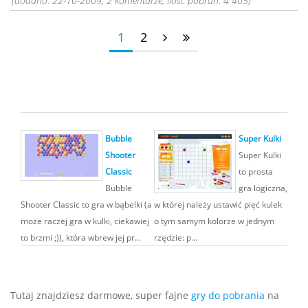
(dodano: 22-10-2009, 2 komentarze, ilość pobrań: 4 405)
1
2
Bubble
Super Kulki
Shooter
Super Kulki
Classic
to prosta
Bubble
gra logiczna,
Shooter Classic to gra w bąbelki (a
w której należy ustawić pięć kulek
może raczej gra w kulki, ciekawiej
o tym samym kolorze w jednym
to brzmi ;)), która wbrew jej pr...
rzędzie: p...
Tutaj znajdziesz darmowe, super fajne
gry do pobrania
na