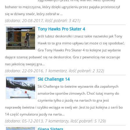
bohater to mężczyzna, który dzięki ugryzieniu przez pająka przeistoczył
się w dziwny stwór, który zebrał w ...
(dodano: 20-08-2017, ilość pobrań: 3 421)
Tony Hawks Pro Skater 4
Jeśli lubisz deskorolki i znasz takie nazwisko jak Tony
Hawk to ta gra mimo upływu lat może ci się spodobać.
Gra Tony Hawks Pro Skater 4 to kolejne już wydanie
dające szansę pobawić się na deskorolce. Gra z pewnością nie oczaruje
nas jakością swojej gra...
(dodano: 22-09-2016, 1 komentarz, ilość pobrań: 2 322)
Ski Challenge 14
Ski Challenge to świetne wyzwanie dla zapalonych
amatorów sportów zimowych. Choć tutaj mamy do
czynienia tylko z jazdą na nartach to gra jest
naprawdę świetna i szybko wciąga w swój wir. Jest to już kolejna z serii bo
14 część symulatora jazdy na narta...
(dodano: 05-12-2013, 7 komentarzy, ilość pobrań: 5 129)
Giana Sisters