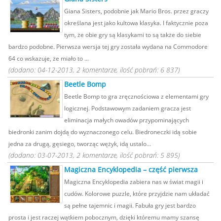
Giana Sisters, podobnie jak Mario Bros. przez graczy
określana jest jako kultowa klasyka. I faktycznie poza
tym, że obie gry są klasykami to są także do siebie
bardzo podobne. Pierwsza wersja tej gry została wydana na Commodore
64 co wskazuje, że miało to ...
(dodano: 04-12-2013, 2 komentarze, ilość pobrań: 6 837)
Beetle Bomp
Beetle Bomp to gra zręcznościowa z elementami gry
logicznej. Podstawowym zadaniem gracza jest
eliminacja małych owadów przypominających
biedronki zanim dojdą do wyznaczonego celu. Biedroneczki idą sobie
jedna za drugą, gęsiego, tworząc wężyk, idą ustalo...
(dodano: 03-07-2013, 2 komentarze, ilość pobrań: 5 895)
Magiczna Encyklopedia – część pierwsza
Magiczna Encyklopedia zabiera nas w świat magii i
cudów. Kolorowe puzzle, które przyjdzie nam układać
są pełne tajemnic i magii. Fabuła gry jest bardzo
prosta i jest raczej wątkiem pobocznym, dzięki któremu mamy szansę