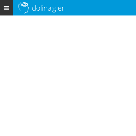
dolina
gier
Menu
główne