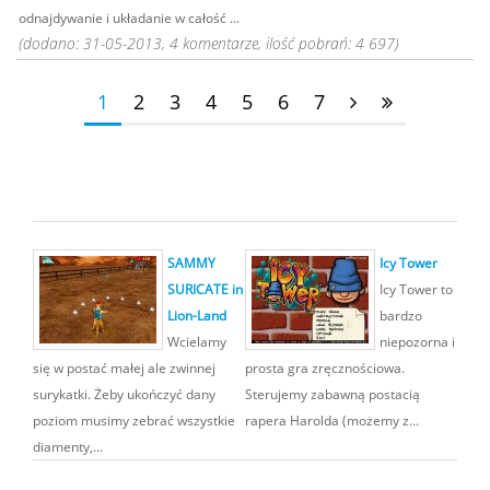
odnajdywanie i układanie w całość ...
(dodano: 31-05-2013, 4 komentarze, ilość pobrań: 4 697)
1
2
3
4
5
6
7
SAMMY
Icy Tower
SURICATE in
Icy Tower to
Lion-Land
bardzo
Wcielamy
niepozorna i
się w postać małej ale zwinnej
prosta gra zręcznościowa.
surykatki. Żeby ukończyć dany
Sterujemy zabawną postacią
poziom musimy zebrać wszystkie
rapera Harolda (możemy z...
diamenty,...