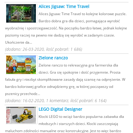
Alices Jigsaw: Time Travel
Alices Jigsaw: Time Travel to kolejne kolorowe puzzle.
Bardzo dobra gra dla dzieci, pomagająca wyrobić
wyobraźnię i spostrzegawczość. Na początku bardzo łatwe, jednak kolejne
poziomy raczej na pewno nie dadzą się wyrobić w zadanym czasie.
Ukończenie da...
(dodano: 26-03-2020, ilość pobrań: 1 686)
Zielone ranczo
Zielone ranczo to rekreacyjna gra farmerska dla
dzieci. Gra się spokojnie i dość przyjemnie. Prosta
fabuła gry i niezbyt skomplikowane zasady dają szansę na odprężenie. W
bardzo kolorowej grafice odnajdziemy grę, w której począwszy od
pszenicy przechodz...
(dodano: 16-02-2020, 1 komentarz, ilość pobrań: 6 164)
LEGO Digital Designer
Klocki LEGO to wciąż bardzo popularna zabawka dla
młodszych i starszych dzieci. Klocki zaszczepiają
maluchom zdolności manualne oraz konstrukcyjne. Jest to więc bardzo