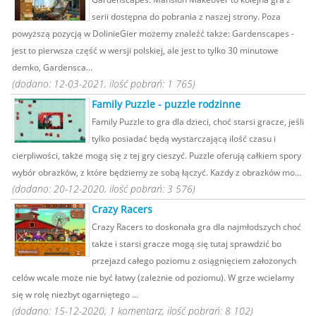
serii dostępna do pobrania z naszej strony. Poza
powyższą pozycją w DolinieGier możemy znaleźć także: Gardenscapes -
jest to pierwsza część w wersji polskiej, ale jest to tylko 30 minutowe
demko, Gardensca...
(dodano: 12-03-2021, ilość pobrań: 1 765)
Family Puzzle - puzzle rodzinne
Family Puzzle to gra dla dzieci, choć starsi gracze, jeśli
tylko posiadać będą wystarczającą ilość czasu i
cierpliwości, także mogą się z tej gry cieszyć. Puzzle oferują całkiem spory
wybór obrazków, z które będziemy ze sobą łączyć. Każdy z obrazków mo...
(dodano: 20-12-2020, ilość pobrań: 3 576)
Crazy Racers
Crazy Racers to doskonała gra dla najmłodszych choć
także i starsi gracze mogą się tutaj sprawdzić bo
przejazd całego poziomu z osiągnięciem założonych
celów wcale może nie być łatwy (zależnie od poziomu). W grze wcielamy
się w rolę niezbyt ogarniętego ...
(dodano: 15-12-2020, 1 komentarz, ilość pobrań: 8 102)