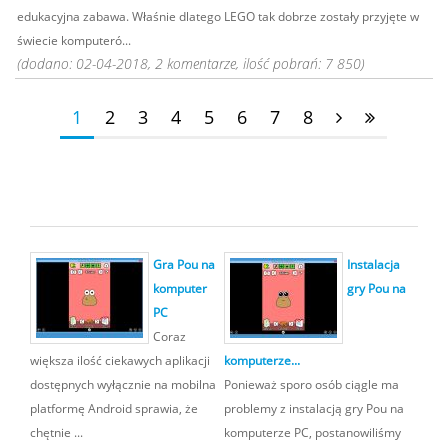
edukacyjna zabawa. Właśnie dlatego LEGO tak dobrze zostały przyjęte w
świecie komputeró...
(dodano: 02-04-2018, 2 komentarze, ilość pobrań: 7 850)
1
2
3
4
5
6
7
8
Gra Pou na
Instalacja
komputer
gry Pou na
PC
Coraz
większa ilość ciekawych aplikacji
komputerze...
dostępnych wyłącznie na mobilna
Ponieważ sporo osób ciągle ma
platformę Android sprawia, że
problemy z instalacją gry Pou na
chętnie ...
komputerze PC, postanowiliśmy