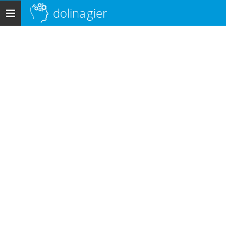
dolina
gier
Menu
główne