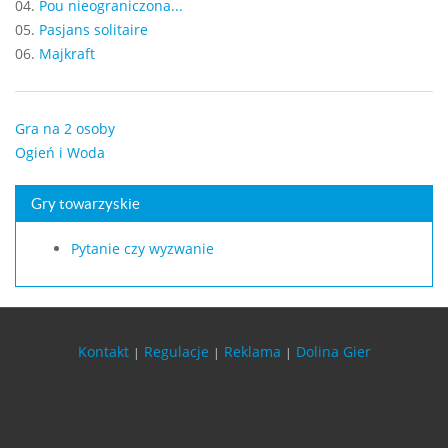
04.
Pou nieograniczona...
05.
Pasjans solitaire
06.
Majkraft
Gra na 2 osoby
Ogień i Woda
Gry towarzyskie
Pytanie czy wyzwanie
Kontakt
Regulacje
Reklama
Dolina Gier
|
|
|