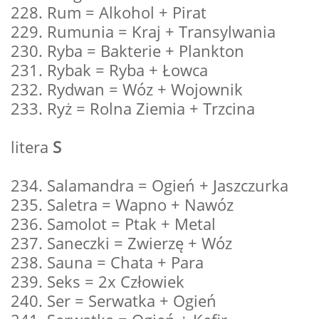
228. Rum = Alkohol + Pirat
229. Rumunia = Kraj + Transylwania
230. Ryba = Bakterie + Plankton
231. Rybak = Ryba + Łowca
232. Rydwan = Wóz + Wojownik
233. Ryż = Rolna Ziemia + Trzcina
litera
S
234. Salamandra = Ogień + Jaszczurka
235. Saletra = Wapno + Nawóz
236. Samolot = Ptak + Metal
237. Saneczki = Zwierzę + Wóz
238. Sauna = Chata + Para
239. Seks = 2x Człowiek
240. Ser = Serwatka + Ogień