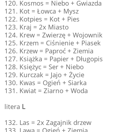
120. Kosmos = Niebo + Gwiazda
121. Kot = Łowca + Mysz
122. Kotpies = Kot + Pies
123. Kraj = 2x Miasto
124. Krew = Zwierzę + Wojownik
125. Krzem = Ciśnienie + Piasek
126. Krzew = Paproć + Ziemia
127. Książka = Papier + Długopis
128. Księżyc = Ser + Niebo
129. Kurczak = Jajo + Życie
130. Kwas = Ogień + Siarka
131. Kwiat = Ziarno + Woda
litera
L
132. Las = 2x Zagajnik drzew
133. Lawa = Ogień + Ziemia