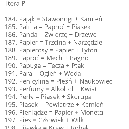
litera
P
184. Pająk = Stawonogi + Kamień
185. Palma = Paproć + Piasek
186. Panda = Zwierzę + Drzewo
187. Papier = Trzcina + Narzędzie
188. Papierosy = Papier + Tytoń
189. Paproć = Mech + Bagno
190. Papuga = Tęcza + Ptak
191. Para = Ogień + Woda
192. Penicylina = Pleśń + Naukowiec
193. Perfumy = Alkohol + Kwiat
194. Perły = Piasek + Skorupa
195. Piasek = Powietrze + Kamień
196. Pieniądze = Papier + Moneta
197. Pies = Człowiek + Wilk
198. Pijawka = Krew + Robak