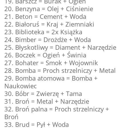
19. Barszcz = Burak + Ogień
20. Benzyna = Olej + Ciśnienie
21. Beton = Cement + Woda
22. Białoruś = Kraj + Ziemniaki
23. Biblioteka = 2x Książka
24. Bimber = Drożdże + Woda
25. Błyskotliwy = Diament + Narzędzie
26. Boczek = Ogień + Świnia
27. Bohater = Smok + Wojownik
28. Bomba = Proch strzelniczy + Metal
29. Bomba atomowa = Bomba +
Naukowiec
30. Bóbr = Zwierzę + Tama
31. Broń = Metal + Narzędzie
32. Broń palna = Proch strzelniczy +
Broń
33. Brud = Pył + Woda