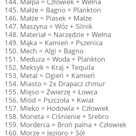
144. Małpa = Człowiek + Wełna
145. Małże = Bagno + Plankton
146. Małże = Piasek + Małże
147. Maszyna = Wóz + Silnik
148. Materiał = Narzędzie + Wełna
149. Mąka = Kamień + Pszenica
150. Mech = Algi + Bagno
151. Meduza = Woda + Plankton
152. Meksyk = Kraj + Tequila
153. Metal = Ogień + Kamień
154. Miasto = 2x Drapacz chmur
155. Mięso = Zwierzę + Łowca
156. Miód = Pszczoła + Kwiat
157. Mleko = Hodowla + Człowiek
158. Moneta = Ciśnienie + Srebro
159. Morderca = Broń palna + Człowiek
160. Morze = Jezioro + Sól