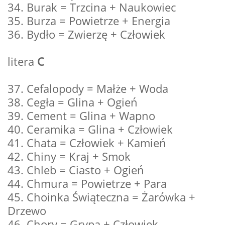
34. Burak = Trzcina + Naukowiec
35. Burza = Powietrze + Energia
36. Bydło = Zwierzę + Człowiek
litera
C
37. Cefalopody = Małże + Woda
38. Cegła = Glina + Ogień
39. Cement = Glina + Wapno
40. Ceramika = Glina + Człowiek
41. Chata = Człowiek + Kamień
42. Chiny = Kraj + Smok
43. Chleb = Ciasto + Ogień
44. Chmura = Powietrze + Para
45. Choinka Świąteczna = Żarówka +
Drzewo
46. Chory = Grypa + Człowiek