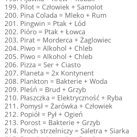
199. Pilot = Człowiek + Samolot
200. Pina Colada = Mleko + Rum
201. Pingwin = Ptak + Lód
202. Pióro = Ptak + Łowca
203. Pirat = Morderca + Żaglowiec
204. Piwo = Alkohol + Chleb
205. Piwo = Alkohol + Chleb
206. Pizza = Ser + Ciasto
207. Planeta = 2x Kontynent
208. Plankton = Bakterie + Woda
209. Pleśń = Brud + Grzyb
210. Płaszczka = Elektryczność + Ryba
211. Pomysł = Żarówka + Człowiek
212. Popiół = Pył + Ogień
213. Porost = Bakterie + Grzyb
214. Proch strzelniczy = Saletra + Siarka