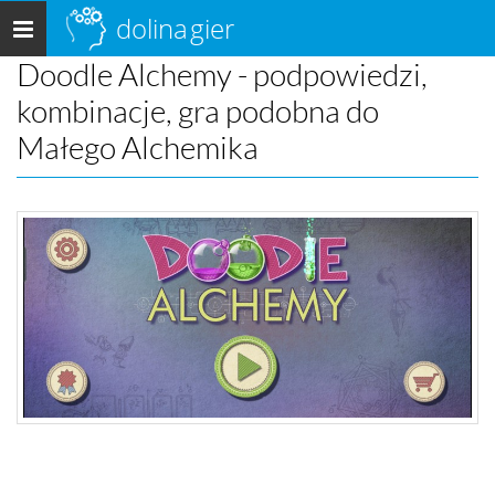
dolina
gier
Menu
główne
Doodle Alchemy - podpowiedzi,
kombinacje, gra podobna do
Małego Alchemika