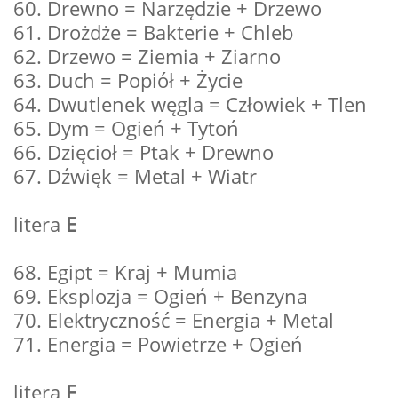
60. Drewno = Narzędzie + Drzewo
61. Drożdże = Bakterie + Chleb
62. Drzewo = Ziemia + Ziarno
63. Duch = Popiół + Życie
64. Dwutlenek węgla = Człowiek + Tlen
65. Dym = Ogień + Tytoń
66. Dzięcioł = Ptak + Drewno
67. Dźwięk = Metal + Wiatr
litera
E
68. Egipt = Kraj + Mumia
69. Eksplozja = Ogień + Benzyna
70. Elektryczność = Energia + Metal
71. Energia = Powietrze + Ogień
litera
F