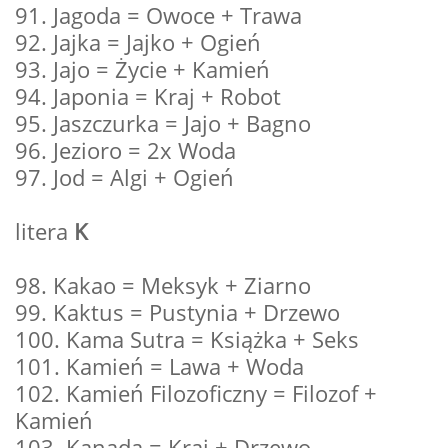
91. Jagoda = Owoce + Trawa
92. Jajka = Jajko + Ogień
93. Jajo = Życie + Kamień
94. Japonia = Kraj + Robot
95. Jaszczurka = Jajo + Bagno
96. Jezioro = 2x Woda
97. Jod = Algi + Ogień
litera
K
98. Kakao = Meksyk + Ziarno
99. Kaktus = Pustynia + Drzewo
100. Kama Sutra = Książka + Seks
101. Kamień = Lawa + Woda
102. Kamień Filozoficzny = Filozof +
Kamień
103. Kanada = Kraj + Drzewo