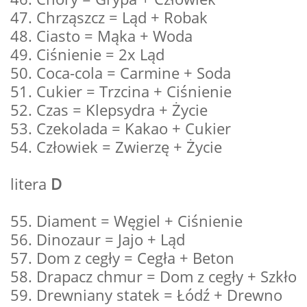
47. Chrząszcz = Ląd + Robak
48. Ciasto = Mąka + Woda
49. Ciśnienie = 2x Ląd
50. Coca-cola = Carmine + Soda
51. Cukier = Trzcina + Ciśnienie
52. Czas = Klepsydra + Życie
53. Czekolada = Kakao + Cukier
54. Człowiek = Zwierzę + Życie
litera
D
55. Diament = Węgiel + Ciśnienie
56. Dinozaur = Jajo + Ląd
57. Dom z cegły = Cegła + Beton
58. Drapacz chmur = Dom z cegły + Szkło
59. Drewniany statek = Łódź + Drewno