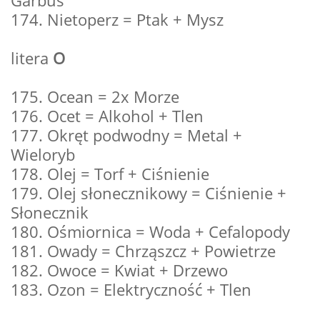
Garbus
174. Nietoperz = Ptak + Mysz
litera
O
175. Ocean = 2x Morze
176. Ocet = Alkohol + Tlen
177. Okręt podwodny = Metal +
Wieloryb
178. Olej = Torf + Ciśnienie
179. Olej słonecznikowy = Ciśnienie +
Słonecznik
180. Ośmiornica = Woda + Cefalopody
181. Owady = Chrząszcz + Powietrze
182. Owoce = Kwiat + Drzewo
183. Ozon = Elektryczność + Tlen