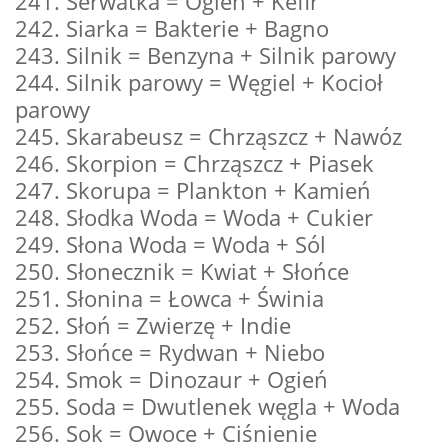
241. Serwatka = Ogień + Kefir
242. Siarka = Bakterie + Bagno
243. Silnik = Benzyna + Silnik parowy
244. Silnik parowy = Węgiel + Kocioł
parowy
245. Skarabeusz = Chrząszcz + Nawóz
246. Skorpion = Chrząszcz + Piasek
247. Skorupa = Plankton + Kamień
248. Słodka Woda = Woda + Cukier
249. Słona Woda = Woda + Sól
250. Słonecznik = Kwiat + Słońce
251. Słonina = Łowca + Świnia
252. Słoń = Zwierzę + Indie
253. Słońce = Rydwan + Niebo
254. Smok = Dinozaur + Ogień
255. Soda = Dwutlenek węgla + Woda
256. Sok = Owoce + Ciśnienie