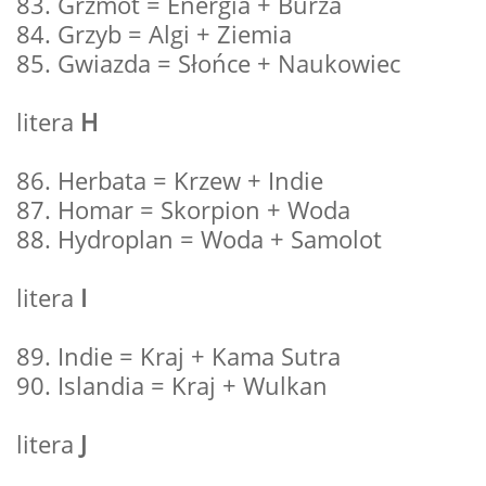
83. Grzmot = Energia + Burza
84. Grzyb = Algi + Ziemia
85. Gwiazda = Słońce + Naukowiec
litera
H
86. Herbata = Krzew + Indie
87. Homar = Skorpion + Woda
88. Hydroplan = Woda + Samolot
litera
I
89. Indie = Kraj + Kama Sutra
90. Islandia = Kraj + Wulkan
litera
J