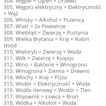
304. Węgiel = Ogień + Drzewo
305. Węgorz elektryczny = Elektryczność
+ Wąż
306. Whisky = Alkohol + Pszenica
307. Wiatr = 2x Powietrze
308. Wielbłąd = Zwierzę + Pustynia
309. Wielka Brytania = Kraj + Robin
Hood
310. Wieloryb = Zwierzę + Woda
311. Wilk = Zwierzę + Księżyc
312. Wino = Bakterie + Winogrono
313. Winogrona = Ziemia + Drewno
314. Włochy = Kraj + Pizza
315. Wodór = Elektryczność + Woda
316. Wodór tlenowy = Wodór + Tlen
317. Wojownik = Łowca + Broń
318. Wódka = Alkohol + Woda