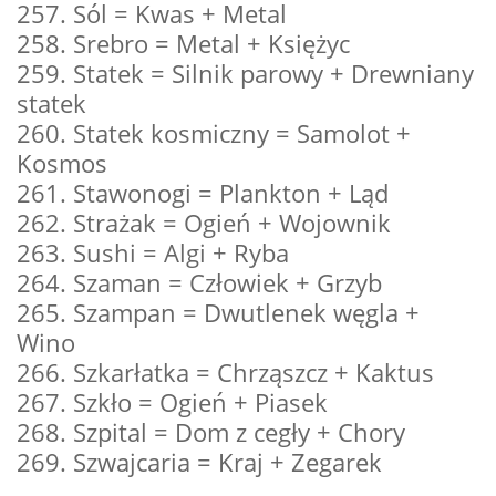
257. Sól = Kwas + Metal
258. Srebro = Metal + Księżyc
259. Statek = Silnik parowy + Drewniany
statek
260. Statek kosmiczny = Samolot +
Kosmos
261. Stawonogi = Plankton + Ląd
262. Strażak = Ogień + Wojownik
263. Sushi = Algi + Ryba
264. Szaman = Człowiek + Grzyb
265. Szampan = Dwutlenek węgla +
Wino
266. Szkarłatka = Chrząszcz + Kaktus
267. Szkło = Ogień + Piasek
268. Szpital = Dom z cegły + Chory
269. Szwajcaria = Kraj + Zegarek