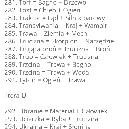
281. Torf = Bagno + Drzewo
282. Tost = Chleb + Ogień
283. Traktor = Ląd + Silnik parowy
284. Transylwania = Kraj + Wampir
285. Trawa = Ziemia + Mech
286. Trucizna = Skorpion + Narzędzie
287. Trująca broń = Trucizna + Broń
288. Trup = Człowiek + Trucizna
289. Trzcina = Trawa + Bagno
290. Trzcina = Trawa + Woda
291. Tytoń = Ogień + Trawa
litera
U
292. Ubranie = Materiał + Człowiek
293. Ucieczka = Ryba + Trucizna
294. Ukraina = Kraj + Słonina