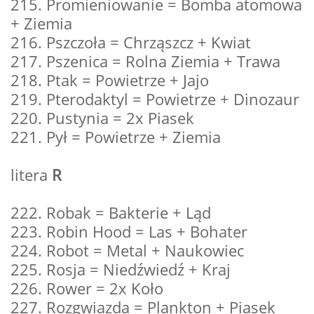
215. Promieniowanie = Bomba atomowa
+ Ziemia
216. Pszczoła = Chrząszcz + Kwiat
217. Pszenica = Rolna Ziemia + Trawa
218. Ptak = Powietrze + Jajo
219. Pterodaktyl = Powietrze + Dinozaur
220. Pustynia = 2x Piasek
221. Pył = Powietrze + Ziemia
litera
R
222. Robak = Bakterie + Ląd
223. Robin Hood = Las + Bohater
224. Robot = Metal + Naukowiec
225. Rosja = Niedźwiedź + Kraj
226. Rower = 2x Koło
227. Rozgwiazda = Plankton + Piasek