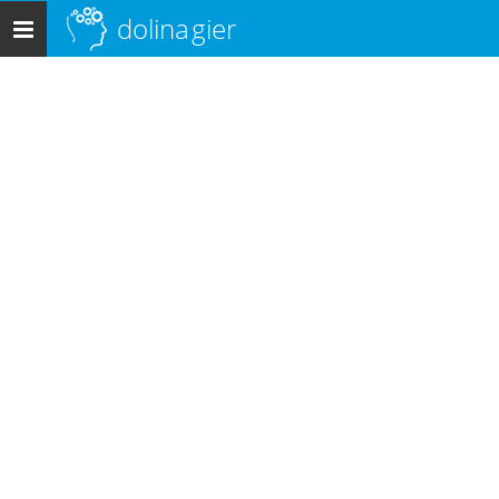
dolina
gier
Menu
główne