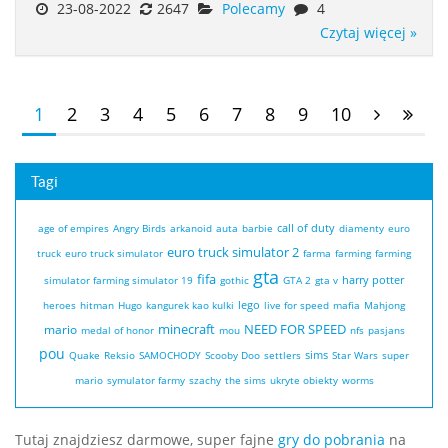
23-08-2022
2647
Polecamy
4
Czytaj więcej »
1
2
3
4
5
6
7
8
9
10
Tagi
call of duty
age of empires
Angry Birds
arkanoid
auta
barbie
diamenty
euro
euro truck simulator 2
truck
euro truck simulator
farma
farming
farming
gta
fifa
harry potter
simulator
farming simulator 19
gothic
GTA 2
gta v
lego
heroes
hitman
Hugo
kangurek kao
kulki
live for speed
mafia
Mahjong
minecraft
NEED FOR SPEED
mario
medal of honor
mou
nfs
pasjans
pou
sims
Quake
Reksio
SAMOCHODY
Scooby Doo
settlers
Star Wars
super
mario
symulator farmy
szachy
the sims
ukryte obiekty
worms
Tutaj znajdziesz darmowe, super fajne
gry do pobrania
na