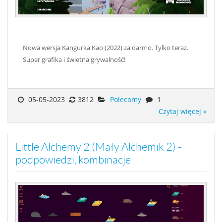
Nowa wersja Kangurka Kao (2022) za darmo. Tylko teraz.
Super grafika i świetna grywalność!
05-05-2023
3812
Polecamy
1
Czytaj więcej »
Little Alchemy 2 (Mały Alchemik 2) -
podpowiedzi, kombinacje