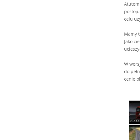
Atutem 
postoju
celu uz
Mamy tu
Jako ci
ucieszy
W wersj
do pełn
cenie ok