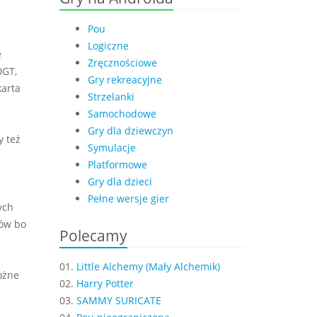
Pou
Logiczne
e
Zręcznościowe
0GT,
Gry rekreacyjne
karta
Strzelanki
Samochodowe
Gry dla dziewczyn
 też
Symulacje
Platformowe
Gry dla dzieci
Pełne wersje gier
ych
sów bo
Polecamy
01.
Little Alchemy (Mały Alchemik)
ożne
02.
Harry Potter
03.
SAMMY SURICATE