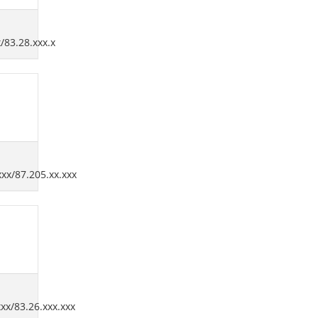
x/83.28.xxx.x
xxx/87.205.xx.xxx
xxx/83.26.xxx.xxx