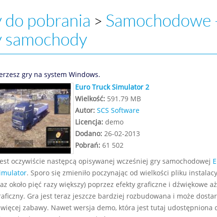
 do pobrania
Samochodowe 
>
y samochody
erzesz gry na system Windows.
Euro Truck Simulator 2
Wielkość:
591.79 MB
Autor:
SCS Software
Licencja:
demo
Dodano:
26-02-2013
Pobrań:
61 502
jest oczywiście następcą opisywanej wcześniej gry samochodowej
E
imulator
. Sporo się zmieniło poczynając od wielkości pliku instalac
eraz około pięć razy większy) poprzez efekty graficzne i dźwiękowe aż
graficzny. Gra jest teraz jeszcze bardziej rozbudowana i może dosta
 więcej zabawy. Nawet wersja demo, która jest tutaj udostępniona 