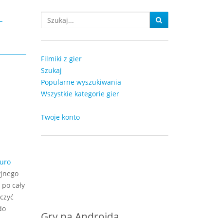
-
Filmiki z gier
Szukaj
Popularne wyszukiwania
Wszystkie kategorie gier
Twoje konto
uro
yjnego
 po cały
rczyć
do
Gry na Androida