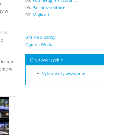
04.
Pou nieograniczona...
a
05.
Pasjans solitaire
szy w
06.
Majkraft
ski.
Gra na 2 osoby
że
Ogień i Woda
Gry towarzyskie
 dostęp
cnie w
Pytanie czy wyzwanie