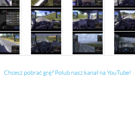
Chcesz pobrać grę? Polub nasz kanał na YouTube!