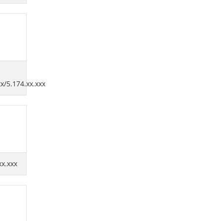
xx/5.174.xx.xxx
xx.xxx