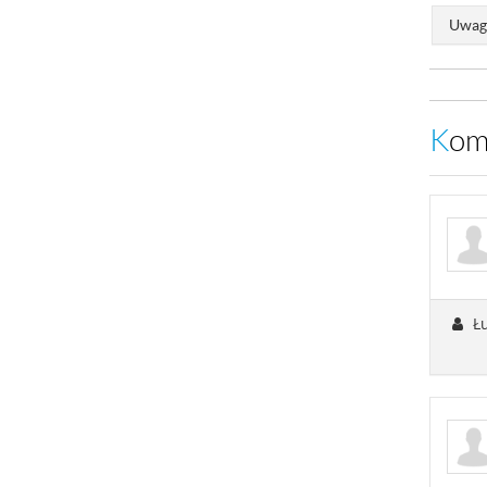
Uwaga
Ko
Łu