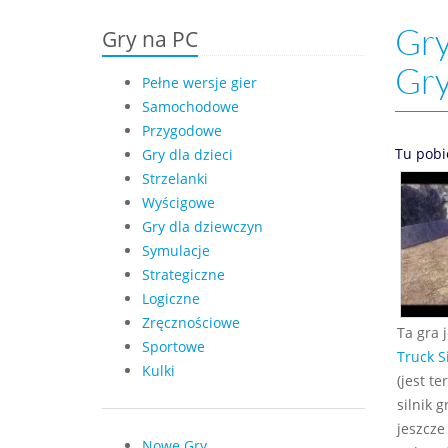
Gry
Gry na PC
Gr
Pełne wersje gier
Samochodowe
Przygodowe
Tu pobi
Gry dla dzieci
Strzelanki
Wyścigowe
Gry dla dziewczyn
Symulacje
Strategiczne
Logiczne
Zręcznościowe
Ta gra 
Sportowe
Truck S
Kulki
(jest t
silnik 
jeszcze
Nowe Gry