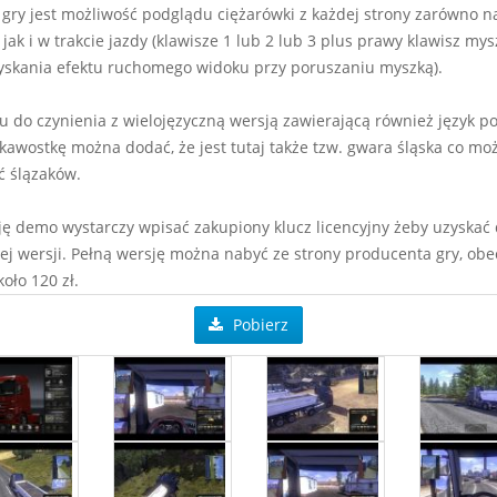
gry jest możliwość podglądu ciężarówki z każdej strony zarówno n
 jak i w trakcie jazdy (klawisze 1 lub 2 lub 3 plus prawy klawisz my
yskania efektu ruchomego widoku przy poruszaniu myszką).
 do czynienia z wielojęzyczną wersją zawierającą również język pol
ekawostkę można dodać, że jest tutaj także tzw. gwara śląska co mo
ć ślązaków.
ę demo wystarczy wpisać zakupiony klucz licencyjny żeby uzyskać
ej wersji. Pełną wersję można nabyć ze strony producenta gry, obe
oło 120 zł.
Pobierz