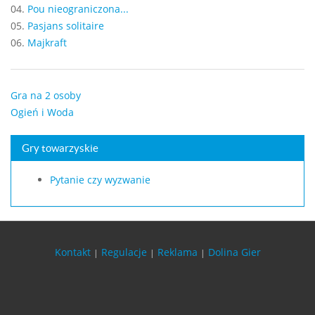
04.
Pou nieograniczona...
05.
Pasjans solitaire
06.
Majkraft
Gra na 2 osoby
Ogień i Woda
Gry towarzyskie
Pytanie czy wyzwanie
Kontakt
Regulacje
Reklama
Dolina Gier
|
|
|