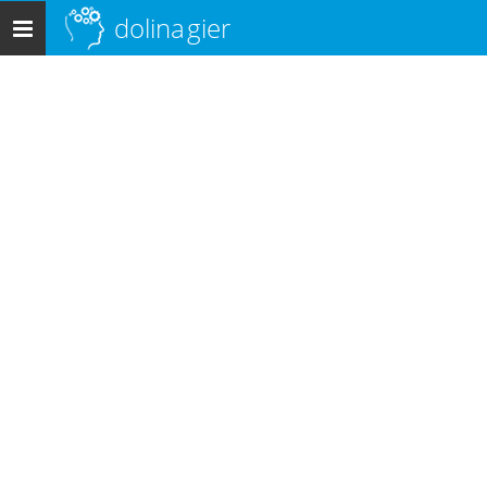
dolina
gier
Menu
główne