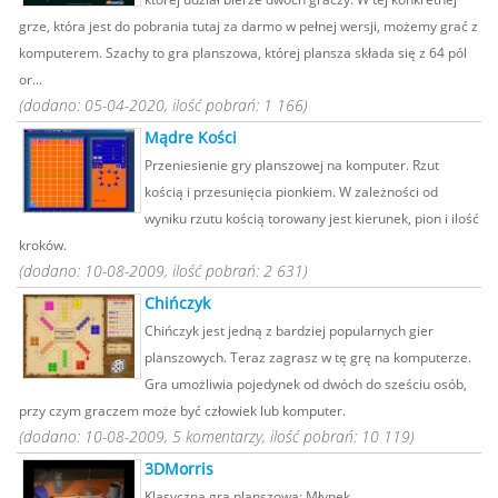
grze, która jest do pobrania tutaj za darmo w pełnej wersji, możemy grać z
komputerem. Szachy to gra planszowa, której plansza składa się z 64 pól
or...
(dodano: 05-04-2020, ilość pobrań: 1 166)
Mądre Kości
Przeniesienie gry planszowej na komputer. Rzut
kością i przesunięcia pionkiem. W zależności od
wyniku rzutu kością torowany jest kierunek, pion i ilość
kroków.
(dodano: 10-08-2009, ilość pobrań: 2 631)
Chińczyk
Chińczyk jest jedną z bardziej popularnych gier
planszowych. Teraz zagrasz w tę grę na komputerze.
Gra umożliwia pojedynek od dwóch do sześciu osób,
przy czym graczem może być człowiek lub komputer.
(dodano: 10-08-2009, 5 komentarzy, ilość pobrań: 10 119)
3DMorris
Klasyczna gra planszowa: Młynek.