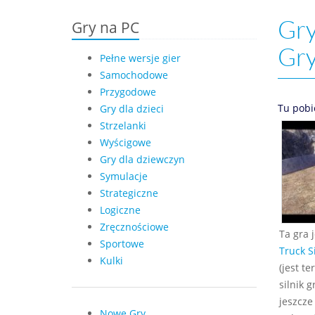
Gry
Gry na PC
Gr
Pełne wersje gier
Samochodowe
Przygodowe
Tu pobi
Gry dla dzieci
Strzelanki
Wyścigowe
Gry dla dziewczyn
Symulacje
Strategiczne
Logiczne
Zręcznościowe
Ta gra 
Sportowe
Truck S
Kulki
(jest t
silnik 
jeszcze
Nowe Gry