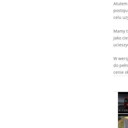
Atutem 
postoju
celu uz
Mamy tu
Jako ci
ucieszy
W wersj
do pełn
cenie ok