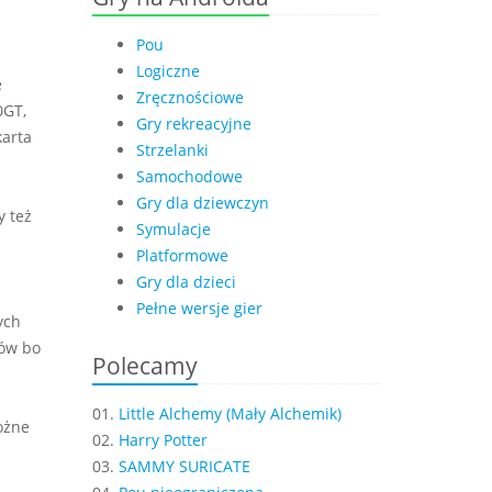
Pou
Logiczne
e
Zręcznościowe
0GT,
Gry rekreacyjne
karta
Strzelanki
Samochodowe
Gry dla dziewczyn
 też
Symulacje
Platformowe
Gry dla dzieci
Pełne wersje gier
ych
sów bo
Polecamy
01.
Little Alchemy (Mały Alchemik)
ożne
02.
Harry Potter
03.
SAMMY SURICATE