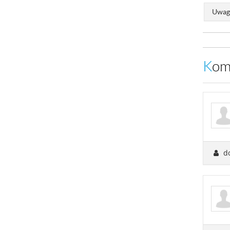
Uwaga
Ko
d