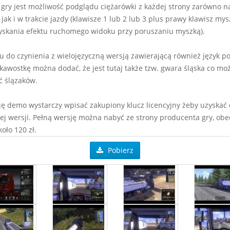
gry jest możliwość podglądu ciężarówki z każdej strony zarówno n
 jak i w trakcie jazdy (klawisze 1 lub 2 lub 3 plus prawy klawisz my
yskania efektu ruchomego widoku przy poruszaniu myszką).
 do czynienia z wielojęzyczną wersją zawierającą również język pol
ekawostkę można dodać, że jest tutaj także tzw. gwara śląska co mo
ć ślązaków.
ę demo wystarczy wpisać zakupiony klucz licencyjny żeby uzyskać
ej wersji. Pełną wersję można nabyć ze strony producenta gry, obe
oło 120 zł.
Pobierz