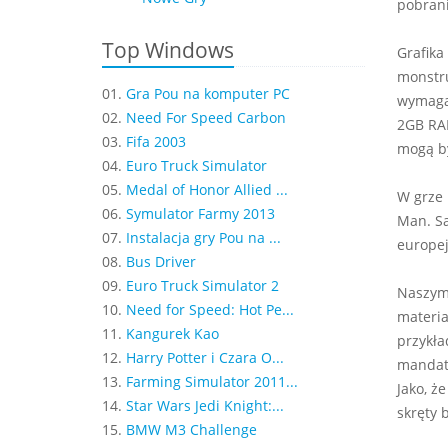
pobrani
Top Windows
Grafika
monstru
01.
Gra Pou na komputer PC
wymagan
02.
Need For Speed Carbon
2GB RAM
03.
Fifa 2003
mogą by
04.
Euro Truck Simulator
05.
Medal of Honor Allied ...
W grze 
06.
Symulator Farmy 2013
Man. Sa
07.
Instalacja gry Pou na ...
europej
08.
Bus Driver
09.
Euro Truck Simulator 2
Naszym 
10.
Need for Speed: Hot Pe...
materia
11.
Kangurek Kao
przykła
12.
Harry Potter i Czara O...
mandat
13.
Farming Simulator 2011...
Jako, ż
14.
Star Wars Jedi Knight:...
skręty 
15.
BMW M3 Challenge