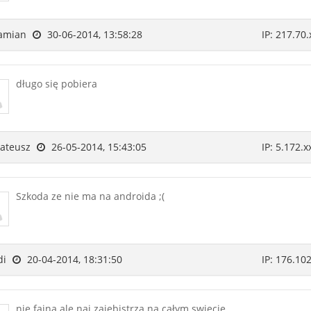
amian
30-06-2014, 13:58:28
IP: 217.70.
długo się pobiera
ateusz
26-05-2014, 15:43:05
IP: 5.172.x
Szkoda ze nie ma na androida ;(
di
20-04-2014, 18:31:50
IP: 176.102
nie fajna ale naj zajebistrza na całym swiecie