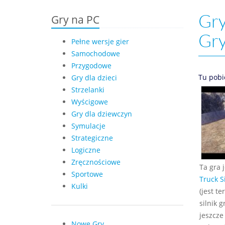
Gry
Gry na PC
Gr
Pełne wersje gier
Samochodowe
Przygodowe
Tu pobi
Gry dla dzieci
Strzelanki
Wyścigowe
Gry dla dziewczyn
Symulacje
Strategiczne
Logiczne
Zręcznościowe
Ta gra 
Sportowe
Truck S
Kulki
(jest t
silnik 
jeszcze
Nowe Gry