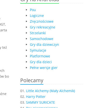
Pou
Logiczne
e
Zręcznościowe
0GT,
Gry rekreacyjne
karta
Strzelanki
Samochodowe
Gry dla dziewczyn
 też
Symulacje
Platformowe
Gry dla dzieci
Pełne wersje gier
ych
sów bo
Polecamy
01.
Little Alchemy (Mały Alchemik)
ożne
02.
Harry Potter
03.
SAMMY SURICATE