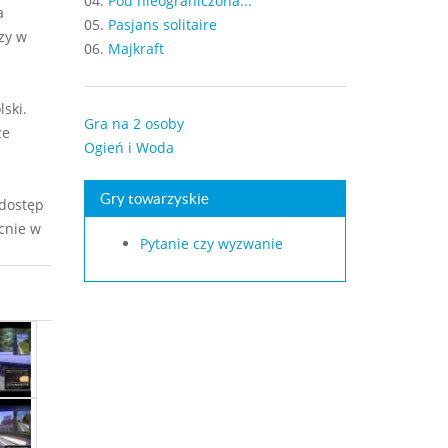
04.
Pou nieograniczona...
a
05.
Pasjans solitaire
szy w
06.
Majkraft
ski.
Gra na 2 osoby
że
Ogień i Woda
Gry towarzyskie
 dostęp
cnie w
Pytanie czy wyzwanie