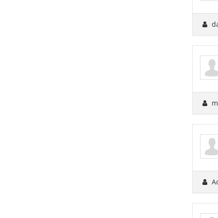
d
m
A