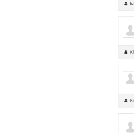
ka
Kl
K