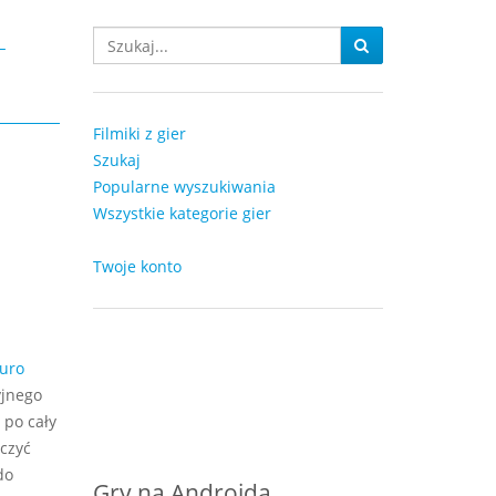
-
Filmiki z gier
Szukaj
Popularne wyszukiwania
Wszystkie kategorie gier
Twoje konto
uro
yjnego
 po cały
rczyć
do
Gry na Androida