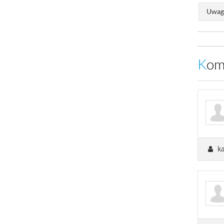
Uwaga
Ko
k