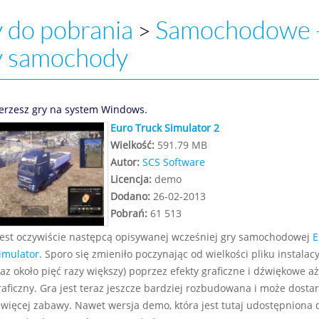
 do pobrania
Samochodowe 
>
y samochody
erzesz gry na system Windows.
Euro Truck Simulator 2
Wielkość:
591.79 MB
Autor:
SCS Software
Licencja:
demo
Dodano:
26-02-2013
Pobrań:
61 513
jest oczywiście następcą opisywanej wcześniej gry samochodowej
E
imulator
. Sporo się zmieniło poczynając od wielkości pliku instalac
eraz około pięć razy większy) poprzez efekty graficzne i dźwiękowe aż
graficzny. Gra jest teraz jeszcze bardziej rozbudowana i może dosta
 więcej zabawy. Nawet wersja demo, która jest tutaj udostępniona 