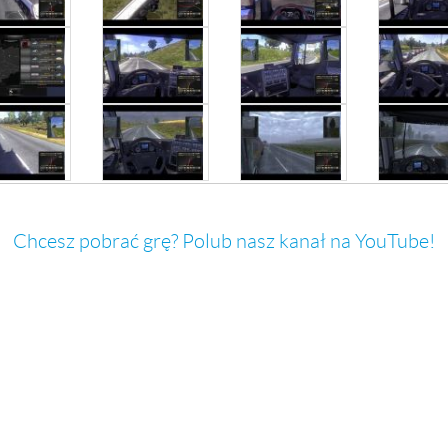
Chcesz pobrać grę? Polub nasz kanał na YouTube!