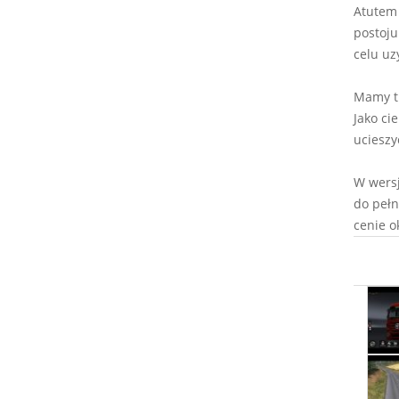
Atutem 
postoju
celu uz
Mamy tu
Jako ci
ucieszy
W wersj
do pełn
cenie ok