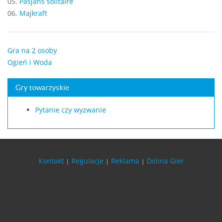
05.
Pasjans solitaire
06.
Majkraft
Gra na 2 osoby
Ogień i Woda
Gry towarzyskie
Pytanie czy wyzwanie
Kontakt
Regulacje
Reklama
Dolina Gier
|
|
|