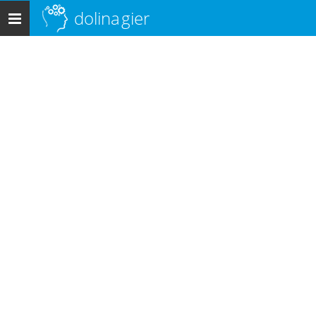
dolina
gier
Menu
główne