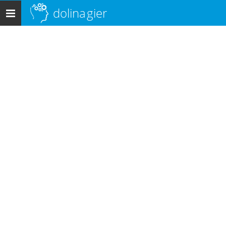
dolina
gier
Menu
główne