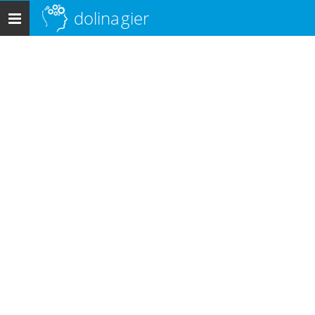
dolina
gier
Menu
główne