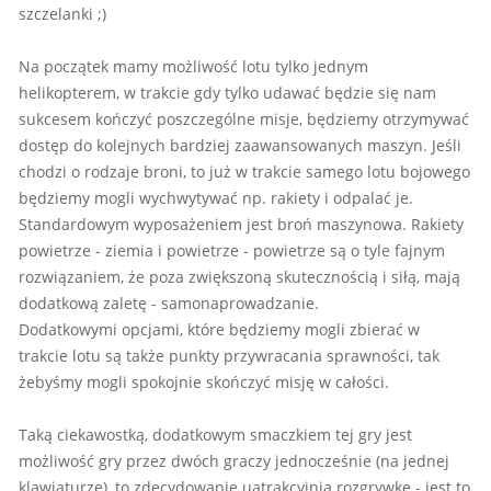
szczelanki ;)
Na początek mamy możliwość lotu tylko jednym
helikopterem, w trakcie gdy tylko udawać będzie się nam
sukcesem kończyć poszczególne misje, będziemy otrzymywać
dostęp do kolejnych bardziej zaawansowanych maszyn. Jeśli
chodzi o rodzaje broni, to już w trakcie samego lotu bojowego
będziemy mogli wychwytywać np. rakiety i odpalać je.
Standardowym wyposażeniem jest broń maszynowa. Rakiety
powietrze - ziemia i powietrze - powietrze są o tyle fajnym
rozwiązaniem, że poza zwiększoną skutecznością i siłą, mają
dodatkową zaletę - samonaprowadzanie.
Dodatkowymi opcjami, które będziemy mogli zbierać w
trakcie lotu są także punkty przywracania sprawności, tak
żebyśmy mogli spokojnie skończyć misję w całości.
Taką ciekawostką, dodatkowym smaczkiem tej gry jest
możliwość gry przez dwóch graczy jednocześnie (na jednej
klawiaturze), to zdecydowanie uatrakcyjnia rozgrywkę - jest to