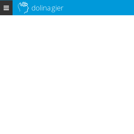
dolina
gier
Menu
główne