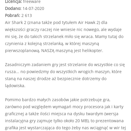
Licencja:
freeware
Dodano:
14-07-2020
Pobrań:
2 613
Air Shark 2 (znana także pod tytułem Air Hawk 2) dla
większości graczy raczej nie wniesie nic nowego, ale wydaje
mi się, że do takich strzelanek miło się wraca. Mamy tutaj do
czynienia z kolejną strzelanką, w której maszyną
pierwszoplanową, NASZĄ maszyną jest helikopter.
Zasadniczym zadaniem gry jest strzelanie do wszystkie co się
rusza... no powiedzmy do wszystkich wrogich maszyn, które
staną na naszej drodze aż bezpiecznie dotrzemy do
lądowiska.
Pomimo bardzo małych zasobów jakie potrzebuje gra,
zarówno pod względem wymagań mocy procesora jak i karty
graficznej a także ilości miejsca na dysku twardym (wersja
instalacyjna gry zajmuje tylko około 20 MB), to prezentowana
grafika jest wystarczająca do tego żeby nas wciągnąć w wir tej