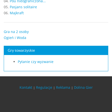
04.
Pou nieograniczona...
05.
Pasjans solitaire
06.
Majkraft
Gra na 2 osoby
Ogień i Woda
Gry towarzyskie
Pytanie czy wyzwanie
Kontakt
Regulacje
Reklama
Dolina Gier
|
|
|