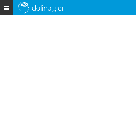
dolina
gier
Menu
główne