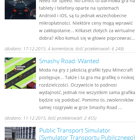
Need for Speed: No Limits to darmowa gra na
tablety i telefony oparte na systemach
Android i iOS, są tu jednak wszechobecne
mikropłatności. Niektóre ceny mogą wprawić
w zakłopotanie... Kilkaset złotych za wirtualne
dobra? Albo komuś się w głowie poprzewrac...
(dodano: 17-12-2015, 4 komentarze, ilość przekierowań: 6 248)
Smashy Road: Wanted
Moda na gry z jakością grafiki typu Minecraft
postępuje... Także i ta gra ma grafikę o niskiej
rozdzielczości. Oczywiście to podnosi
wydajność, jednak nie wszystkim sama grafika
będzie się podobać. Pomimo to, zwolenników
samej rozgrywki w grze Smashy Road ...
(dodano: 11-12-2015, ilość przekierowań: 2 455)
Public Transport Simulator
(Symulator Transportu Pubilcznego)