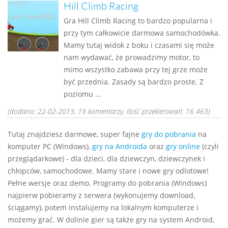
Hill Climb Racing
Gra Hill Climb Racing to bardzo popularna i
przy tym całkowicie darmowa samochodówka.
Mamy tutaj widok z boku i czasami się może
nam wydawać, że prowadzimy motor, to
mimo wszystko zabawa przy tej grze może
być przednia. Zasady są bardzo proste. Z
poziomu ...
(dodano: 22-02-2013, 19 komentarzy, ilość przekierowań: 16 463)
Tutaj znajdziesz darmowe, super fajne
gry do pobrania
na
komputer PC (Windows),
gry na Androida
oraz
gry online
(czyli
przeglądarkowe) - dla dzieci, dla dziewczyn, dziewczynek i
chłopców, samochodowe. Mamy stare i nowe gry odlotowe!
Pełne wersje oraz demo. Programy do pobrania (Windows)
najpierw pobieramy z serwera (wykonujemy download,
ściągamy), potem instalujemy na lokalnym komputerze i
możemy grać. W dolinie gier są także gry na system Android,