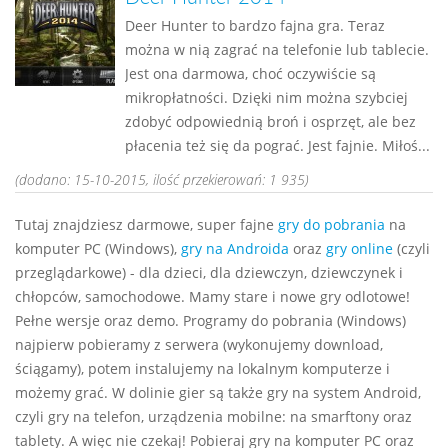
Deer Hunter to bardzo fajna gra. Teraz
można w nią zagrać na telefonie lub tablecie.
Jest ona darmowa, choć oczywiście są
mikropłatności. Dzięki nim można szybciej
zdobyć odpowiednią broń i osprzęt, ale bez
płacenia też się da pograć. Jest fajnie. Miłoś...
(dodano: 15-10-2015, ilość przekierowań: 1 935)
Tutaj znajdziesz darmowe, super fajne
gry do pobrania
na
komputer PC (Windows),
gry na Androida
oraz
gry online
(czyli
przeglądarkowe) - dla dzieci, dla dziewczyn, dziewczynek i
chłopców, samochodowe. Mamy stare i nowe gry odlotowe!
Pełne wersje oraz demo. Programy do pobrania (Windows)
najpierw pobieramy z serwera (wykonujemy download,
ściągamy), potem instalujemy na lokalnym komputerze i
możemy grać. W dolinie gier są także gry na system Android,
czyli gry na telefon, urządzenia mobilne: na smarftony oraz
tablety. A więc nie czekaj! Pobieraj gry na komputer PC oraz