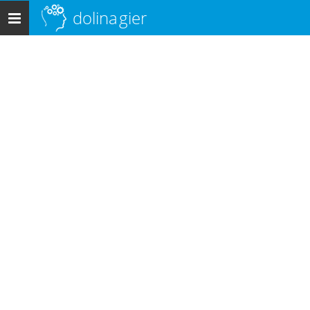
dolina
gier
Menu
główne