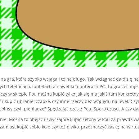
ajna gra, która szybko wciąga i to na długo. Tak wciągnąć dało się
ych telefonach, tabletach a nawet komputerach PC. Ta gra cechuje si
zeczy w sklepie Pou można kupić tylko jak się ma jakiś tam konkretn
 i kupić ubranie, czapkę, czy inne rzeczy bez względu na level. Czyl
oinsy czyli pieniądze? Spędzając czas z Pou. Sporo czasu. A czy da 
nie. Można to obejść i zwyczajnie kupić żetony w Pou za prawdziwą
 zamiast kupić sobie kole czy też piwko, przeznaczyć kaskę na wirtu