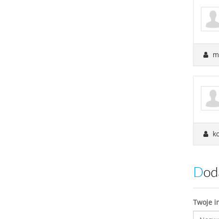
ma
ko
Do
Twoje i