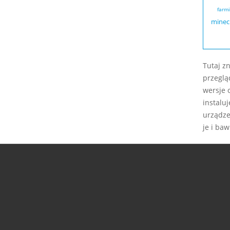
farmi
minec
Tutaj z
przeglą
wersje 
instalu
urządze
je i baw