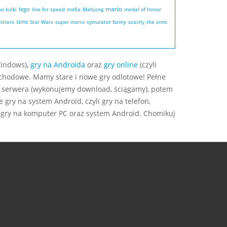
mario
lego
ao
kulki
live for speed
mafia
Mahjong
medal of honor
sims
ttlers
Star Wars
super mario
symulator farmy
szachy
the sims
indows),
gry na Androida
oraz
gry online
(czyli
ochodowe. Mamy stare i nowe gry odlotowe! Pełne
 serwera (wykonujemy download, ściągamy), potem
gry na system Android, czyli gry na telefon,
aj gry na komputer PC oraz system Android. Chomikuj