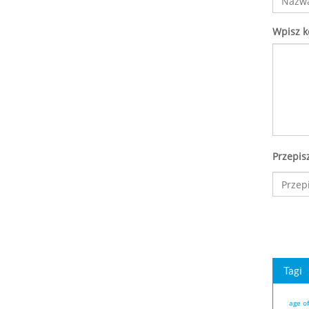
Wpisz 
Przepis
Tagi
age o