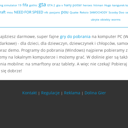
gta
fifa
harry potter
ng simulator 19
gothic
GTA 2
gta v
heroes
hitman
Hugo
kangurek k
pou
raft
NEED FOR SPEED
mou
nfs
pasjans
Quake
Reksio
SAMOCHODY
Scooby Doo
se
ukryte obiekty
worms
najdziesz darmowe, super fajne
gry do pobrania
na komputer PC (W
darkowe) - dla dzieci, dla dziewczyn, dziewczynek i chłopców, sam
oraz demo. Programy do pobrania (Windows) najpierw pobieramy z
jemy na lokalnym komputerze i możemy grać. W dolinie gier są także 
nia mobilne: na smarftony oraz tablety. A więc nie czekaj! Pobier
 się dobrze!
Kontakt
Regulacje
Reklama
Dolina Gier
|
|
|