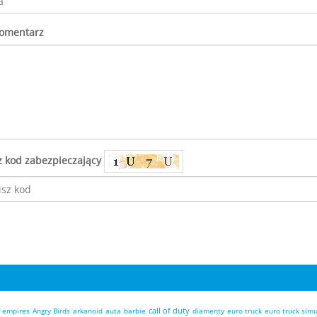
komentarz
z kod zabezpieczający
call of duty
f empires
Angry Birds
arkanoid
auta
barbie
diamenty
euro truck
euro truck simu