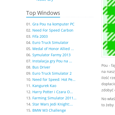
Top Windows
01.
Gra Pou na komputer PC
02.
Need For Speed Carbon
03.
Fifa 2003
04.
Euro Truck Simulator
05.
Medal of Honor Allied ...
06.
Symulator Farmy 2013
07.
Instalacja gry Pou na ...
Pou - f
08.
Bus Driver
na nasz
09.
Euro Truck Simulator 2
ilość r
10.
Need for Speed: Hot Pe...
dopłacić
11.
Kangurek Kao
zdobyć c
12.
Harry Potter i Czara O...
13.
Farming Simulator 2011...
No właś
14.
Star Wars Jedi Knight:...
to żeby
15.
BMW M3 Challenge