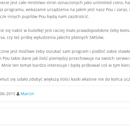
necie jest całe mnóstwo stron oznaczonych jako unlimited coins, h
cja programu, wskazanie urządzenia na jakim jest nasz Pou i zaraz,
cze innych pupilów Pou będą nam zazdrościć.
cie się nabić w butelkę! Jest raczej mało prawdopodobne żeby komu
usa, czy też próbę wyłudzenia jakichś płatnych SMSów.
cznie jest możliwe żeby oszukać sam program i podbić sobie staw
 Pou takie dane jak ilość pieniędzy przechowuje na swoich serwerac
. Mnie ten temat bardzo interesuje i będę próbował coś w tym kieru
muś się udało zdobyć większą ilości kaski właśnie nie do końca uc
06-2015
Marcin