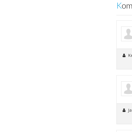
Ko
K
Ja