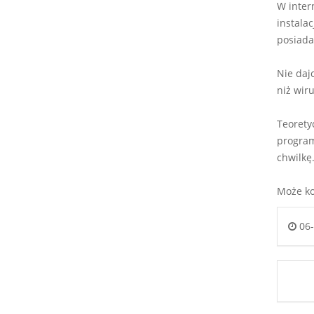
W inter
instala
posiada
Nie daj
niż wir
Teorety
program
chwilkę
Może ko
06-