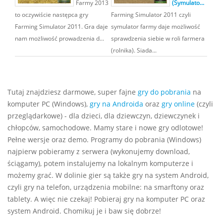
Farmy 2013
(Symulato...
to oczywiście następca gry
Farming Simulator 2011 czyli
Farming Simulator 2011. Gra daje
symulator farmy daje możliwość
nam możliwość prowadzenia d...
sprawdzenia siebie w roli farmera
(rolnika). Siada...
Tutaj znajdziesz darmowe, super fajne
gry do pobrania
na
komputer PC (Windows),
gry na Androida
oraz
gry online
(czyli
przeglądarkowe) - dla dzieci, dla dziewczyn, dziewczynek i
chłopców, samochodowe. Mamy stare i nowe gry odlotowe!
Pełne wersje oraz demo. Programy do pobrania (Windows)
najpierw pobieramy z serwera (wykonujemy download,
ściągamy), potem instalujemy na lokalnym komputerze i
możemy grać. W dolinie gier są także gry na system Android,
czyli gry na telefon, urządzenia mobilne: na smarftony oraz
tablety. A więc nie czekaj! Pobieraj gry na komputer PC oraz
system Android. Chomikuj je i baw się dobrze!