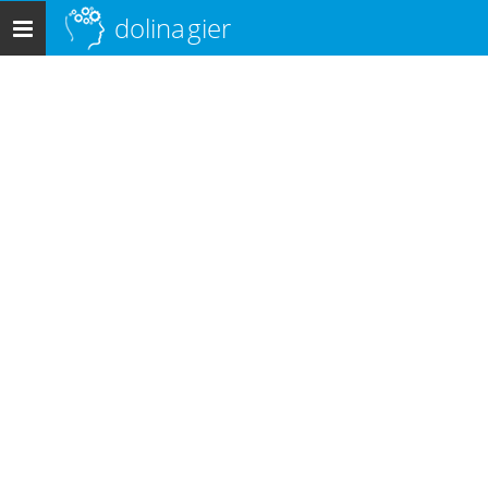
dolina
gier
Menu
główne