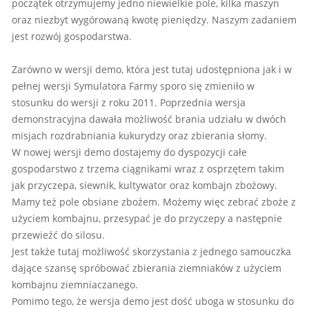
początek otrzymujemy jedno niewielkie pole, kilka maszyn
oraz niezbyt wygórowaną kwotę pieniędzy. Naszym zadaniem
jest rozwój gospodarstwa.
Zarówno w wersji demo, która jest tutaj udostępniona jak i w
pełnej wersji Symulatora Farmy sporo się zmieniło w
stosunku do wersji z roku 2011. Poprzednia wersja
demonstracyjna dawała możliwość brania udziału w dwóch
misjach rozdrabniania kukurydzy oraz zbierania słomy.
W nowej wersji demo dostajemy do dyspozycji całe
gospodarstwo z trzema ciągnikami wraz z osprzętem takim
jak przyczepa, siewnik, kultywator oraz kombajn zbożowy.
Mamy też pole obsiane zbożem. Możemy więc zebrać zboże z
użyciem kombajnu, przesypać je do przyczepy a następnie
przewieźć do silosu.
Jest także tutaj możliwość skorzystania z jednego samouczka
dające szansę spróbować zbierania ziemniaków z użyciem
kombajnu ziemniaczanego.
Pomimo tego, że wersja demo jest dość uboga w stosunku do