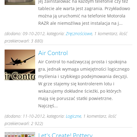
jej zainstalować na każdym telefonie czy też
tablecie ale warta jest zagrania. Przykładowo
można ją uruchomić na telefonie Motorola
RAZR ale niemożliwa jest instalacja na j...
(dodano: 09-10-2012, kategoria:
Zręcznościowe
, 1 komentarz, ilość
przekierowań: 3 880)
Air Control
Air Control to nadzwyczaj prosta i spokojna
gra, jednak wymaga umiejętności logicznego
myślenia i szybkiego podejmowania decyzji.
W grze stajemy się kontrolerem lotu i
wskazujemy dokładne ścieżki, po których
mają się poruszać statki powietrzne.
Najczęś...
(dodano: 11-10-2012, kategoria:
Logiczne
, 1 komentarz, ilość
przekierowań: 2 922)
Let's Create! Pottery