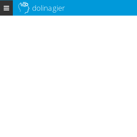
dolina
gier
Menu
główne