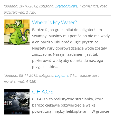
(dodano: 20-10-2012, kategoria:
Zręcznościowe
, 1 komentarz, ilość
przekierowań: 2 729)
Where is My Water?
Bardzo fajna gra z milutkim aligatorkiem -
Swampy. Musimy mu pomóc bo nie ma wody
a on bardzo lubi brać długie prysznice.
Niestety rury doprowadzające wodę zostały
zniszczone. Naszym zadaniem jest tak
pokierować wodę aby dotarła do naszego
przyjacielskie...
(dodano: 08-11-2012, kategoria:
Logiczne
, 3 komentarze, ilość
przekierowań: 4 386)
C.H.A.O.S
C.H.A.O.S to realistyczne strzelanka, która
bardzo ciekawie odzwierciedla walkę
powietrzną między helikopterami. W gruncie