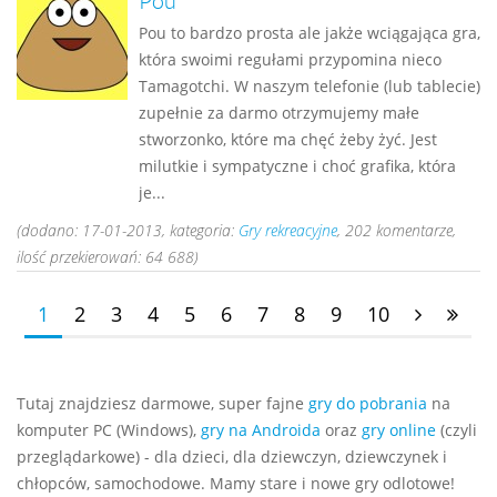
Pou
Pou to bardzo prosta ale jakże wciągająca gra,
która swoimi regułami przypomina nieco
Tamagotchi. W naszym telefonie (lub tablecie)
zupełnie za darmo otrzymujemy małe
stworzonko, które ma chęć żeby żyć. Jest
milutkie i sympatyczne i choć grafika, która
je...
(dodano: 17-01-2013, kategoria:
Gry rekreacyjne
, 202 komentarze,
ilość przekierowań: 64 688)
1
2
3
4
5
6
7
8
9
10
Tutaj znajdziesz darmowe, super fajne
gry do pobrania
na
komputer PC (Windows),
gry na Androida
oraz
gry online
(czyli
przeglądarkowe) - dla dzieci, dla dziewczyn, dziewczynek i
chłopców, samochodowe. Mamy stare i nowe gry odlotowe!