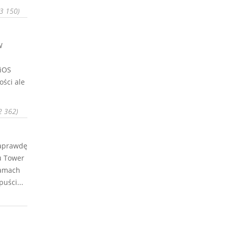
 3 150)
W
iOS
ości ale
2 362)
naprawdę
u Tower
ramach
uści...