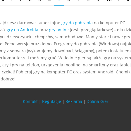
najdziesz darmowe, super fajne
gry do pobrania
na komputer PC
s),
gry na Androida
oraz
gry online
(czyli przeglądarkowe) - dla dzie
yn, dziewczynek i chłopców, samochodowe. Mamy stare i nowe gry
e! Pełne wersje oraz demo. Programy do pobrania (Windows) najp
my z serwera (wykonujemy download, ściągamy), potem instalujem
m komputerze i możemy grać. W dolinie gier są także gry na system
 czyli gry na telefon, urządzenia mobilne: na smarftony oraz tablet
e czekaj! Pobieraj gry na komputer PC oraz system Android. Chomiku
 dobrze!
Kontakt
Regulacje
Reklama
Dolina Gier
|
|
|