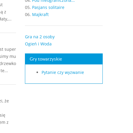
04.
Pou nieograniczona...
st
05.
Pasjans solitaire
ną z
06.
Majkraft
aty,...
Gra na 2 osoby
Ogień i Woda
est super
usimy mu
Gry towarzyskie
 drzewko
e...
Pytanie czy wyzwanie
i, że
się
zem z