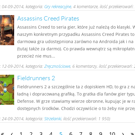
 04-09-2014, kategoria:
Gry rekreacyjne
, 4 komentarze, ilość przekierowań:
Assassins Creed Pirates
Assassins Creed to seria gier, które już należą do klasyki. 
naszym konkretnym przypadku Assassins Creed Pirates to
darmowa gra udostępniona zarówno na Androida jak i na 
(tutaj także za darmo). Co prawda wewnątrz są mikropłatn
przecież nie mus...
 12-09-2014, kategoria:
Zręcznościowe
, 6 komentarzy, ilość przekierowań: 
Fieldrunners 2
Fieldrunners 2 a szczególnie ta z dopiskiem HD, to gra z 
ładną i dopracowaną grafiką. To gratka dla fanów gier typ
Defense. W grze stawiamy wierze obronne, kupując je w 
dostępnych środków. Chodzi oczywiście o to żeby nie przep
 24-09-2014, kategoria:
Strzelanki
, ilość przekierowań: 1 950)
1
2
3
4
5
6
7
8
9
10