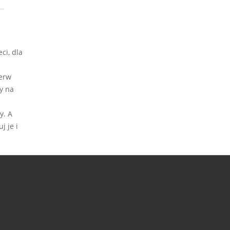
ci, dla
ierw
y na
y. A
j je i