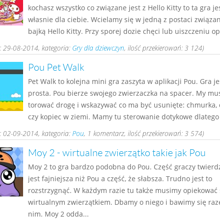
kochasz wszystko co związane jest z Hello Kitty to ta gra je
własnie dla ciebie. Wcielamy się w jedną z postaci związa
bajką Hello Kitty. Przy sporej dozie chęci lub uiszczeniu opł
 29-08-2014, kategoria:
Gry dla dziewczyn
, ilość przekierowań: 3 124)
Pou Pet Walk
Pet Walk to kolejna mini gra zaszyta w aplikacji Pou. Gra j
prosta. Pou bierze swojego zwierzaczka na spacer. My m
torować drogę i wskazywać co ma być usunięte: chmurka,
czy kopiec w ziemi. Mamy tu sterowanie dotykowe dlatego t
 02-09-2014, kategoria:
Pou
, 1 komentarz, ilość przekierowań: 3 574)
Moy 2 - wirtualne zwierzątko takie jak Pou
Moy 2 to gra bardzo podobna do Pou. Część graczy twierdz
jest fajniejsza niż Pou a część, że słabsza. Trudno jest to
rozstrzygnąć. W każdym razie tu także musimy opiekować 
wirtualnym zwierzątkiem. Dbamy o niego i bawimy się ra
nim. Moy 2 odda...