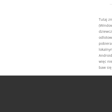
Tutaj z
(Window
dziewcz
odlotow
pobiera
lokalny
Android,
więc ni
baw się