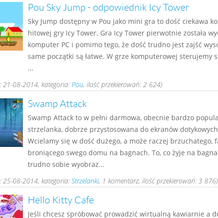
Pou Sky Jump - odpowiednik Icy Tower
Sky Jump dostępny w Pou jako mini gra to dość ciekawa ko
hitowej gry Icy Tower. Gra Icy Tower pierwotnie została w
komputer PC i pomimo tego, że dość trudno jest zajść wyso
same początki są łatwe. W grze komputerowej sterujemy 
...
 21-08-2014, kategoria:
Pou
, ilość przekierowań: 2 624)
Swamp Attack
Swamp Attack to w pełni darmowa, obecnie bardzo popula
strzelanka, dobrze przystosowana do ekranów dotykowych
Wcielamy się w dość dużego, a może raczej brzuchatego, f
broniącego swego domu na bagnach. To, co żyje na bagna
trudno sobie wyobraz...
 25-08-2014, kategoria:
Strzelanki
, 1 komentarz, ilość przekierowań: 3 876)
Hello Kitty Cafe
Jeśli chcesz spróbować prowadzić wirtualną kawiarnie a d