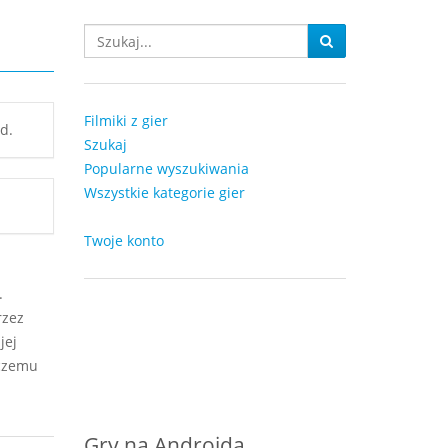
Filmiki z gier
d.
Szukaj
Popularne wyszukiwania
Wszystkie kategorie gier
Twoje konto
.
rzez
jej
 czemu
Gry na Androida