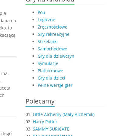
Pou
pia
Logiczne
ydana na
Zręcznościowe
ko, to
Gry rekreacyjne
skaczącą
Strzelanki
Samochodowe
Gry dla dziewczyn
Symulacje
Platformowe
rna,
Gry dla dzieci
.
Pełne wersje gier
aceta
ch
Polecamy
01.
Little Alchemy (Mały Alchemik)
02.
Harry Potter
03.
SAMMY SURICATE
o tego