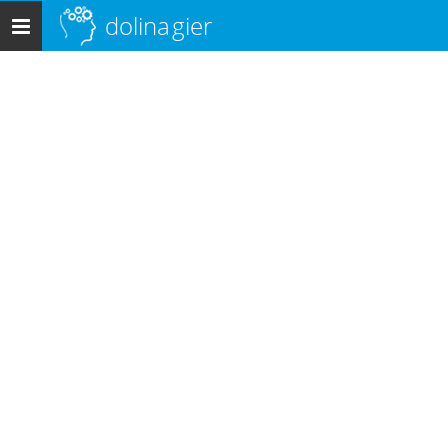
dolina
gier
Menu
główne