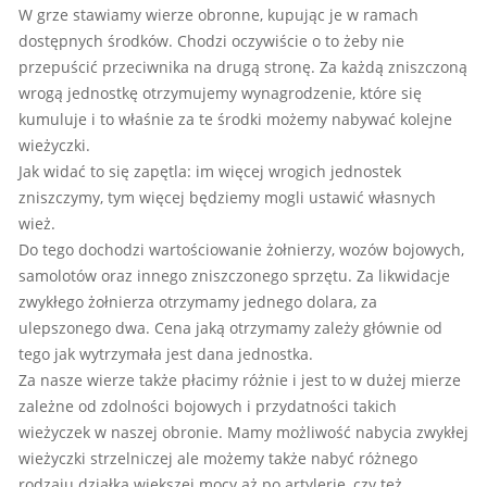
W grze stawiamy wierze obronne, kupując je w ramach
dostępnych środków. Chodzi oczywiście o to żeby nie
przepuścić przeciwnika na drugą stronę. Za każdą zniszczoną
wrogą jednostkę otrzymujemy wynagrodzenie, które się
kumuluje i to właśnie za te środki możemy nabywać kolejne
wieżyczki.
Jak widać to się zapętla: im więcej wrogich jednostek
zniszczymy, tym więcej będziemy mogli ustawić własnych
wież.
Do tego dochodzi wartościowanie żołnierzy, wozów bojowych,
samolotów oraz innego zniszczonego sprzętu. Za likwidacje
zwykłego żołnierza otrzymamy jednego dolara, za
ulepszonego dwa. Cena jaką otrzymamy zależy głównie od
tego jak wytrzymała jest dana jednostka.
Za nasze wierze także płacimy różnie i jest to w dużej mierze
zależne od zdolności bojowych i przydatności takich
wieżyczek w naszej obronie. Mamy możliwość nabycia zwykłej
wieżyczki strzelniczej ale możemy także nabyć różnego
rodzaju działka większej mocy aż po artylerię, czy też