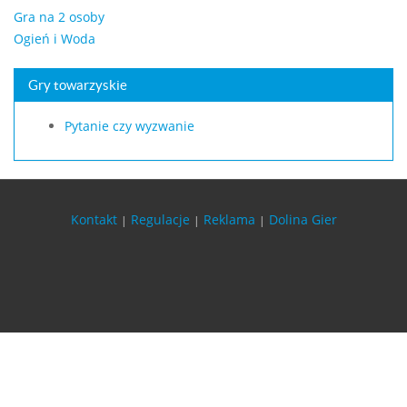
Gra na 2 osoby
Ogień i Woda
Gry towarzyskie
Pytanie czy wyzwanie
Kontakt
Regulacje
Reklama
Dolina Gier
|
|
|