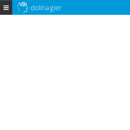
dolina
gier
Menu
główne