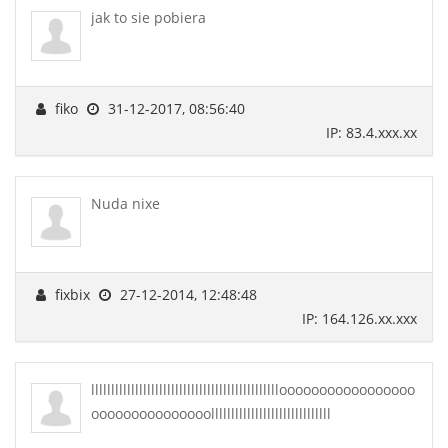
jak to sie pobiera
fiko
31-12-2017, 08:56:40
IP: 83.4.xxx.xx
Nuda nixe
fixbix
27-12-2014, 12:48:48
IP: 164.126.xx.xxx
lllllllllllllllllllllllllllllllllllllllllllllllooooooooooooooooo
ooooooooooooooollllllllllllllllllllllllllllll