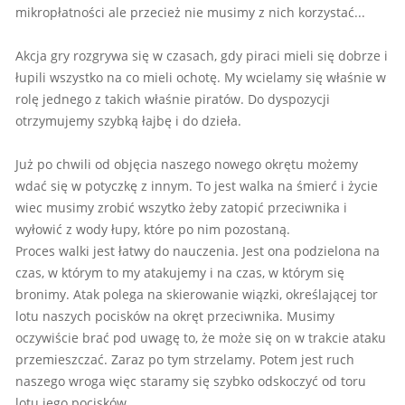
mikropłatności ale przecież nie musimy z nich korzystać...
Akcja gry rozgrywa się w czasach, gdy piraci mieli się dobrze i
łupili wszystko na co mieli ochotę. My wcielamy się właśnie w
rolę jednego z takich właśnie piratów. Do dyspozycji
otrzymujemy szybką łajbę i do dzieła.
Już po chwili od objęcia naszego nowego okrętu możemy
wdać się w potyczkę z innym. To jest walka na śmierć i życie
wiec musimy zrobić wszytko żeby zatopić przeciwnika i
wyłowić z wody łupy, które po nim pozostaną.
Proces walki jest łatwy do nauczenia. Jest ona podzielona na
czas, w którym to my atakujemy i na czas, w którym się
bronimy. Atak polega na skierowanie wiązki, określającej tor
lotu naszych pocisków na okręt przeciwnika. Musimy
oczywiście brać pod uwagę to, że może się on w trakcie ataku
przemieszczać. Zaraz po tym strzelamy. Potem jest ruch
naszego wroga więc staramy się szybko odskoczyć od toru
lotu jego pocisków.