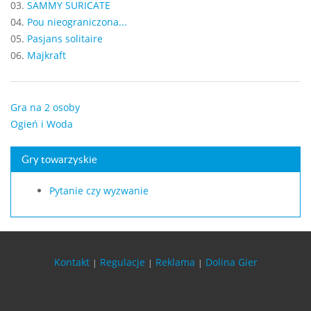
03.
SAMMY SURICATE
04.
Pou nieograniczona...
05.
Pasjans solitaire
06.
Majkraft
Gra na 2 osoby
Ogień i Woda
Gry towarzyskie
Pytanie czy wyzwanie
Kontakt
Regulacje
Reklama
Dolina Gier
|
|
|