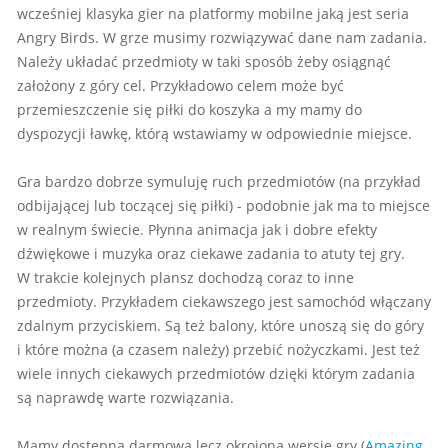
wcześniej klasyka gier na platformy mobilne jaką jest seria
Angry Birds. W grze musimy rozwiązywać dane nam zadania.
Należy układać przedmioty w taki sposób żeby osiągnąć
założony z góry cel. Przykładowo celem może być
przemieszczenie się piłki do koszyka a my mamy do
dyspozycji ławkę, którą wstawiamy w odpowiednie miejsce.
Gra bardzo dobrze symuluję ruch przedmiotów (na przykład
odbijającej lub toczącej się piłki) - podobnie jak ma to miejsce
w realnym świecie. Płynna animacja jak i dobre efekty
dźwiękowe i muzyka oraz ciekawe zadania to atuty tej gry.
W trakcie kolejnych plansz dochodzą coraz to inne
przedmioty. Przykładem ciekawszego jest samochód włączany
zdalnym przyciskiem. Są też balony, które unoszą się do góry
i które można (a czasem należy) przebić nożyczkami. Jest też
wiele innych ciekawych przedmiotów dzięki którym zadania
są naprawdę warte rozwiązania.
Mamy dostępną darmową lecz okrojoną wersję gry (
Amazing