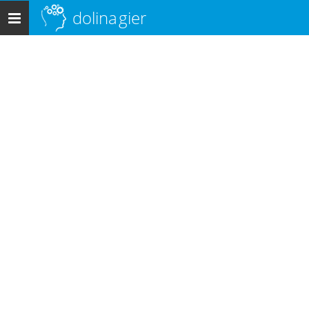
dolina
gier
Menu
główne