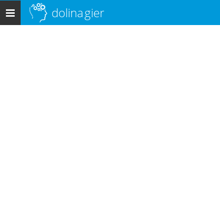
dolina
gier
Menu
główne