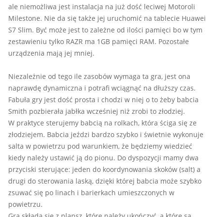
ale niemożliwa jest instalacja na już dość leciwej Motoroli
Milestone. Nie da się także jej uruchomić na tablecie Huawei
S7 Slim. Być może jest to zależne od ilości pamięci bo w tym
zestawieniu tylko RAZR ma 1GB pamięci RAM. Pozostałe
urządzenia mają jej mniej.
Niezależnie od tego ile zasobów wymaga ta gra, jest ona
naprawdę dynamiczna i potrafi wciągnąć na dłuższy czas.
Fabuła gry jest dość prosta i chodzi w niej o to żeby babcia
Smith pozbierała jabłka wcześniej niż zrobi to złodziej.
W praktyce sterujemy babcią na rolkach, która ściga się ze
złodziejem. Babcia jeździ bardzo szybko i świetnie wykonuje
salta w powietrzu pod warunkiem, że będziemy wiedzieć
kiedy należy ustawić ją do pionu. Do dyspozycji mamy dwa
przyciski sterujące: jeden do koordynowania skoków (salt) a
drugi do sterowania laską, dzięki której babcia może szybko
zsuwać się po linach i barierkach umieszczonych w
powietrzu.
Gra składa się z plansz, które należy ukończyć, a które są