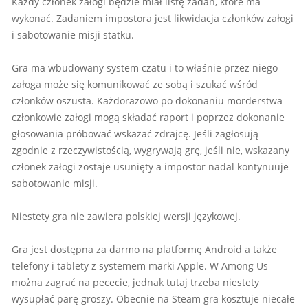
Każdy członek załogi będzie miał listę zadań, które ma
wykonać. Zadaniem impostora jest likwidacja członków załogi
i sabotowanie misji statku.
Gra ma wbudowany system czatu i to właśnie przez niego
załoga może się komunikować ze sobą i szukać wśród
członków oszusta. Każdorazowo po dokonaniu morderstwa
członkowie załogi mogą składać raport i poprzez dokonanie
głosowania próbować wskazać zdrajcę. Jeśli zagłosują
zgodnie z rzeczywistością, wygrywają grę, jeśli nie, wskazany
członek załogi zostaje usunięty a impostor nadal kontynuuje
sabotowanie misji.
Niestety gra nie zawiera polskiej wersji językowej.
Gra jest dostępna za darmo na platformę Android a także
telefony i tablety z systemem marki Apple. W Among Us
można zagrać na pececie, jednak tutaj trzeba niestety
wysupłać parę groszy. Obecnie na Steam gra kosztuje niecałe