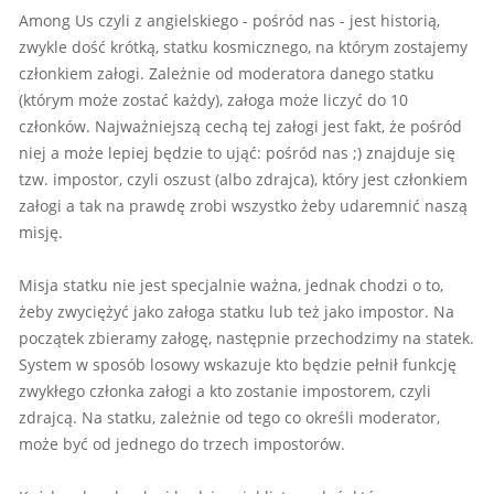
Among Us czyli z angielskiego - pośród nas - jest historią,
zwykle dość krótką, statku kosmicznego, na którym zostajemy
członkiem załogi. Zależnie od moderatora danego statku
(którym może zostać każdy), załoga może liczyć do 10
członków. Najważniejszą cechą tej załogi jest fakt, że pośród
niej a może lepiej będzie to ująć: pośród nas ;) znajduje się
tzw. impostor, czyli oszust (albo zdrajca), który jest członkiem
załogi a tak na prawdę zrobi wszystko żeby udaremnić naszą
misję.
Misja statku nie jest specjalnie ważna, jednak chodzi o to,
żeby zwyciężyć jako załoga statku lub też jako impostor. Na
początek zbieramy załogę, następnie przechodzimy na statek.
System w sposób losowy wskazuje kto będzie pełnił funkcję
zwykłego członka załogi a kto zostanie impostorem, czyli
zdrajcą. Na statku, zależnie od tego co określi moderator,
może być od jednego do trzech impostorów.