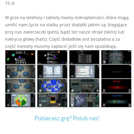
15 zł.
W grze na telefony i tablety mamy mikropłatności, które mogą
umilić nam życie na statku przez dodatki jakimi są: biegające
przy nas zwierzaczki (pets), bądź też nasze stroje (skins) lub
nakrycia głowy (hats). Część dodatków jest bezpłatna a za
część niestety musimy zapłacić jeśli się nam spodobają.
Pobierasz grę? Polub nas!