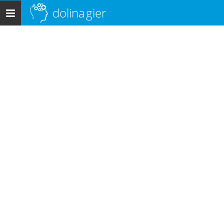
dolina
gier
Menu
główne