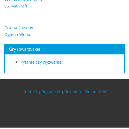
06.
Majkraft
Gra na 2 osoby
Ogień i Woda
Gry towarzyskie
Pytanie czy wyzwanie
Kontakt
Regulacje
Reklama
Dolina Gier
|
|
|