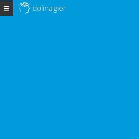
dolina
gier
Menu
główne