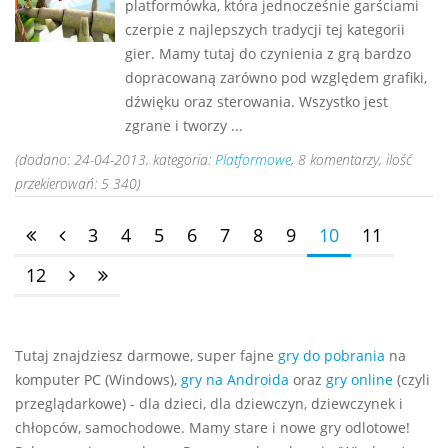
platformówka, która jednocześnie garściami
czerpie z najlepszych tradycji tej kategorii
gier. Mamy tutaj do czynienia z grą bardzo
dopracowaną zarówno pod względem grafiki,
dźwięku oraz sterowania. Wszystko jest
zgrane i tworzy ...
(dodano: 24-04-2013, kategoria:
Platformowe
, 8 komentarzy, ilość
przekierowań: 5 340)
3
4
5
6
7
8
9
10
11
12
Tutaj znajdziesz darmowe, super fajne
gry do pobrania
na
komputer PC (Windows),
gry na Androida
oraz
gry online
(czyli
przeglądarkowe) - dla dzieci, dla dziewczyn, dziewczynek i
chłopców, samochodowe. Mamy stare i nowe gry odlotowe!