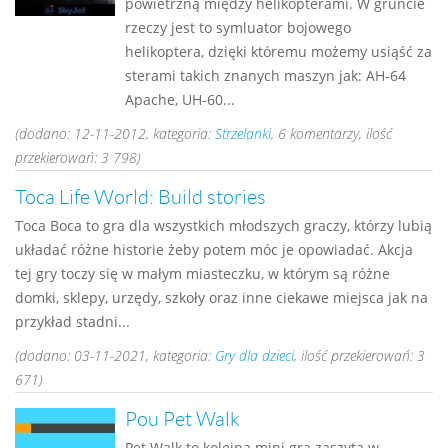
powietrzną między helikopterami. W gruncie
rzeczy jest to symluator bojowego
helikoptera, dzięki któremu możemy usiąść za
sterami takich znanych maszyn jak: AH-64
Apache, UH-60...
(dodano: 12-11-2012, kategoria:
Strzelanki
, 6 komentarzy, ilość
przekierowań: 3 798)
Toca Life World: Build stories
Toca Boca to gra dla wszystkich młodszych graczy, którzy lubią
układać różne historie żeby potem móc je opowiadać. Akcja
tej gry toczy się w małym miasteczku, w którym są różne
domki, sklepy, urzędy, szkoły oraz inne ciekawe miejsca jak na
przykład stadni...
(dodano: 03-11-2021, kategoria:
Gry dla dzieci
, ilość przekierowań: 3
671)
Pou Pet Walk
Pet Walk to kolejna mini gra zaszyta w