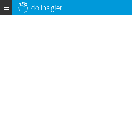
dolina
gier
Menu
główne