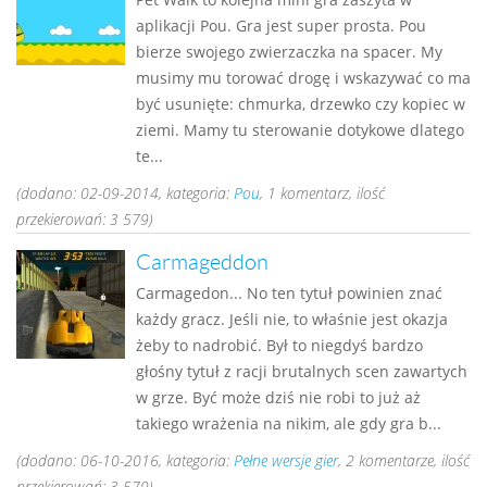
aplikacji Pou. Gra jest super prosta. Pou
bierze swojego zwierzaczka na spacer. My
musimy mu torować drogę i wskazywać co ma
być usunięte: chmurka, drzewko czy kopiec w
ziemi. Mamy tu sterowanie dotykowe dlatego
te...
(dodano: 02-09-2014, kategoria:
Pou
, 1 komentarz, ilość
przekierowań: 3 579)
Carmageddon
Carmagedon... No ten tytuł powinien znać
każdy gracz. Jeśli nie, to właśnie jest okazja
żeby to nadrobić. Był to niegdyś bardzo
głośny tytuł z racji brutalnych scen zawartych
w grze. Być może dziś nie robi to już aż
takiego wrażenia na nikim, ale gdy gra b...
(dodano: 06-10-2016, kategoria:
Pełne wersje gier
, 2 komentarze, ilość
przekierowań: 3 579)