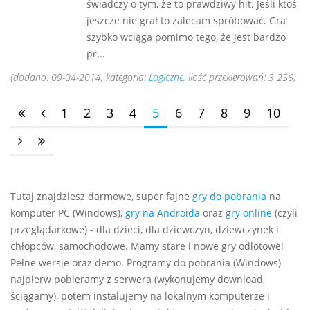
świadczy o tym, że to prawdziwy hit. Jeśli ktoś
jeszcze nie grał to zalecam spróbować. Gra
szybko wciąga pomimo tego, że jest bardzo
pr...
(dodano: 09-04-2014, kategoria:
Logiczne
, ilość przekierowań: 3 256)
1
2
3
4
5
6
7
8
9
10
Tutaj znajdziesz darmowe, super fajne
gry do pobrania
na
komputer PC (Windows),
gry na Androida
oraz
gry online
(czyli
przeglądarkowe) - dla dzieci, dla dziewczyn, dziewczynek i
chłopców, samochodowe. Mamy stare i nowe gry odlotowe!
Pełne wersje oraz demo. Programy do pobrania (Windows)
najpierw pobieramy z serwera (wykonujemy download,
ściągamy), potem instalujemy na lokalnym komputerze i