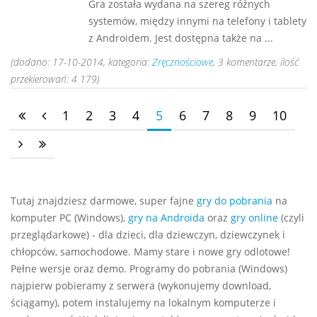
Gra została wydana na szereg różnych
systemów, między innymi na telefony i tablety
z Androidem. Jest dostępna także na ...
(dodano: 17-10-2014, kategoria:
Zręcznościowe
, 3 komentarze, ilość
przekierowań: 4 179)
1
2
3
4
5
6
7
8
9
10
Tutaj znajdziesz darmowe, super fajne
gry do pobrania
na
komputer PC (Windows),
gry na Androida
oraz
gry online
(czyli
przeglądarkowe) - dla dzieci, dla dziewczyn, dziewczynek i
chłopców, samochodowe. Mamy stare i nowe gry odlotowe!
Pełne wersje oraz demo. Programy do pobrania (Windows)
najpierw pobieramy z serwera (wykonujemy download,
ściągamy), potem instalujemy na lokalnym komputerze i