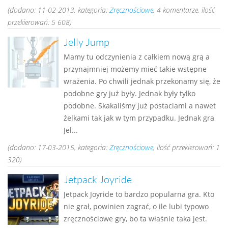
(dodano: 11-02-2013, kategoria:
Zręcznościowe
, 4 komentarze, ilość
przekierowań: 5 608)
Jelly Jump
Mamy tu odczynienia z całkiem nową grą a
przynajmniej możemy mieć takie wstępne
wrażenia. Po chwili jednak przekonamy się, że
podobne gry już były. Jednak były tylko
podobne. Skakaliśmy już postaciami a nawet
żelkami tak jak w tym przypadku. Jednak gra
Jel...
(dodano: 17-03-2015, kategoria:
Zręcznościowe
, ilość przekierowań: 1
320)
Jetpack Joyride
Jetpack Joyride to bardzo popularna gra. Kto
nie grał, powinien zagrać, o ile lubi typowo
zręcznościowe gry, bo ta właśnie taka jest.