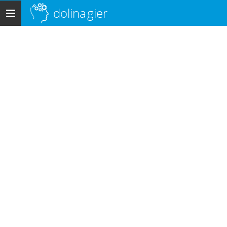
dolina
gier
Menu
główne