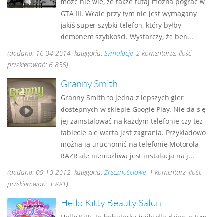
może nie wie, że także tutaj można pograć w
GTA III. Wcale przy tym nie jest wymagany
jakiś super szybki telefon, który byłby
demonem szybkości. Wystarczy, że ben...
(dodano: 16-04-2014, kategoria:
Symulacje
, 2 komentarze, ilość
przekierowań: 6 856)
Granny Smith
Granny Smith to jedna z lepszych gier
dostępnych w sklepie Google Play. Nie da się
jej zainstalować na każdym telefonie czy też
tablecie ale warta jest zagrania. Przykładowo
można ją uruchomić na telefonie Motorola
RAZR ale niemożliwa jest instalacja na j...
(dodano: 09-10-2012, kategoria:
Zręcznościowe
, 1 komentarz, ilość
przekierowań: 3 881)
Hello Kitty Beauty Salon
Hello Kitty to bohaterka bajki dla dzieci o tym