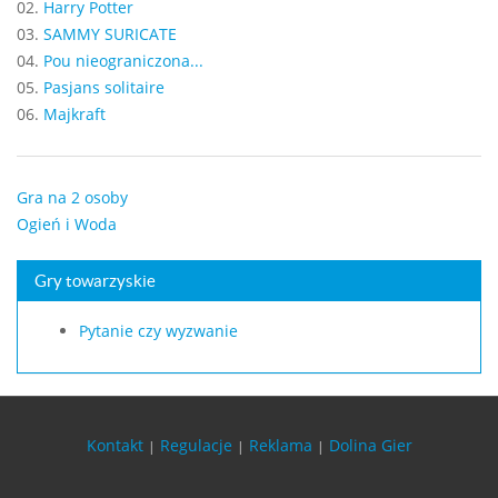
02.
Harry Potter
03.
SAMMY SURICATE
04.
Pou nieograniczona...
05.
Pasjans solitaire
06.
Majkraft
Gra na 2 osoby
Ogień i Woda
Gry towarzyskie
Pytanie czy wyzwanie
Kontakt
Regulacje
Reklama
Dolina Gier
|
|
|