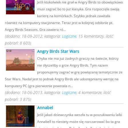
Jeśli ktokolwiek nie grał w Angry Birds to obowiązkowo
musi zagrać bo to już klasyka. Gra rozpoczęła swoją
karierę na komórkach. Szybko jednak zawitała
również na komputery stacjonarne. Teraz jest w kolejnej odsłonie pt.
Angry Birds Seasons. Gra zawiera ró...
(dodano: 18-09-2012, kategoria:
Logiczne
, 15 komentarzy, ilość
pobrań: 8 603)
Angry Birds Star Wars
Chyba nie ma już żadnych graczy na świecie, którzy
nie słyszeliby o grze Angry Birds. Tym razem
proponujemy zagrać w grę powiązaną tematycznie ze
Star Wars. Nadal jest to jednak Angry Birds ale udostępniamy wersję na
komputery PC (gra pierwotnie powstala n...
(dodano: 18-06-2013, kategoria:
Logiczne
, 4 komentarze, ilość
pobrań: 3 875)
Annabel
Jeśli jakaś dziewczynka weszła tu w poszukiwaniu lalki
Annabell to niestety może się rozczarować bo ta gra