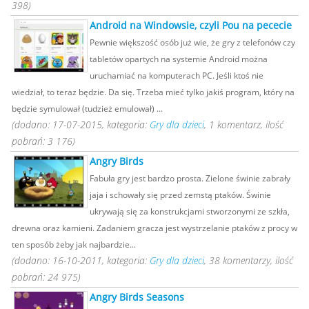
398)
Android na Windowsie, czyli Pou na pececie
Pewnie większość osób już wie, że gry z telefonów czy
tabletów opartych na systemie Android można
uruchamiać na komputerach PC. Jeśli ktoś nie
wiedział, to teraz będzie. Da się. Trzeba mieć tylko jakiś program, który na
będzie symulował (tudzież emulował) ...
(dodano: 17-07-2015, kategoria:
Gry dla dzieci
, 1 komentarz, ilość
pobrań: 3 176)
Angry Birds
Fabuła gry jest bardzo prosta. Zielone świnie zabrały
jaja i schowały się przed zemstą ptaków. Świnie
ukrywają się za konstrukcjami stworzonymi ze szkła,
drewna oraz kamieni. Zadaniem gracza jest wystrzelanie ptaków z procy w
ten sposób żeby jak najbardzie...
(dodano: 16-10-2011, kategoria:
Gry dla dzieci
, 38 komentarzy, ilość
pobrań: 24 975)
Angry Birds Seasons