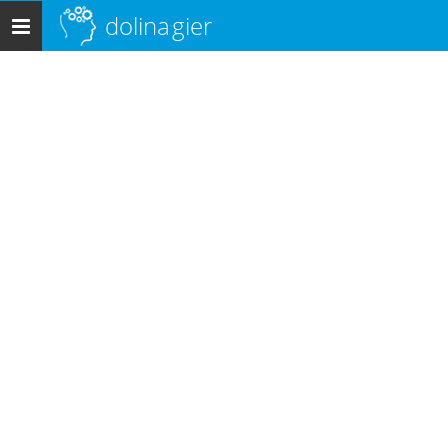
dolina
gier
Menu
główne