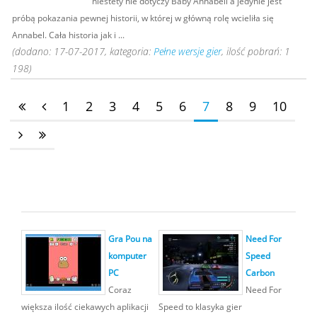
niestety nie dotyczy Baby Annabell a jedynie jest
próbą pokazania pewnej historii, w której w główną rolę wcieliła się
Annabel. Cała historia jak i ...
(dodano: 17-07-2017, kategoria:
Pełne wersje gier
, ilość pobrań: 1
198)
1
2
3
4
5
6
7
8
9
10
Gra Pou na
Need For
komputer
Speed
PC
Carbon
Coraz
Need For
większa ilość ciekawych aplikacji
Speed to klasyka gier