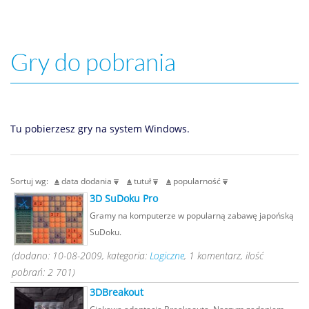
Gry do pobrania
Tu pobierzesz gry na system Windows.
Sortuj wg:
data dodania
tutuł
popularność
3D SuDoku Pro
Gramy na komputerze w popularną zabawę japońską
SuDoku.
(dodano: 10-08-2009, kategoria:
Logiczne
, 1 komentarz, ilość
pobrań: 2 701)
3DBreakout