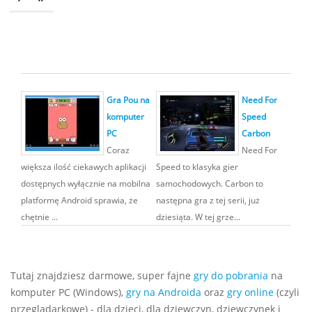
Gra Pou na
Need For
komputer
Speed
PC
Carbon
Coraz
Need For
większa ilość ciekawych aplikacji
Speed to klasyka gier
dostępnych wyłącznie na mobilna
samochodowych. Carbon to
platformę Android sprawia, że
następna gra z tej serii, już
chętnie ...
dziesiąta. W tej grze...
Tutaj znajdziesz darmowe, super fajne
gry do pobrania
na
komputer PC (Windows),
gry na Androida
oraz
gry online
(czyli
przeglądarkowe) - dla dzieci, dla dziewczyn, dziewczynek i