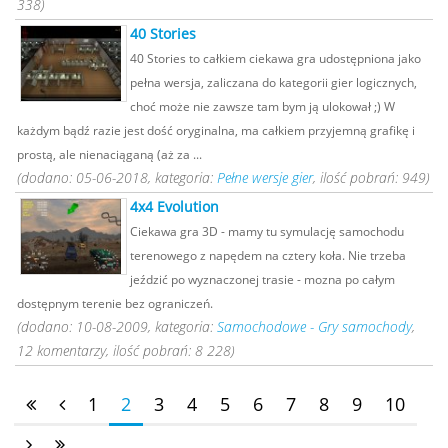
338)
40 Stories
40 Stories to całkiem ciekawa gra udostępniona jako
pełna wersja, zaliczana do kategorii gier logicznych,
choć może nie zawsze tam bym ją ulokował ;) W
każdym bądź razie jest dość oryginalna, ma całkiem przyjemną grafikę i
prostą, ale nienaciąganą (aż za ...
(dodano: 05-06-2018, kategoria:
Pełne wersje gier
, ilość pobrań: 949)
4x4 Evolution
Ciekawa gra 3D - mamy tu symulację samochodu
terenowego z napędem na cztery koła. Nie trzeba
jeździć po wyznaczonej trasie - mozna po całym
dostępnym terenie bez ograniczeń.
(dodano: 10-08-2009, kategoria:
Samochodowe - Gry samochody
,
12 komentarzy, ilość pobrań: 8 228)
1
2
3
4
5
6
7
8
9
10