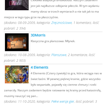
Ciekawa adaptacja Breakaouta. Naszym zadaniem
jest jak najdłuższe odbijanie piłeczki. W tym wydaniu
mamy obraz w trzech wymiarach a nie tak jak to ma
miejsce w tego typu grze na płaszczyźnie.
(dodano: 08-09-2009, kategoria:
Zręcznościowe
, 1 komentarz, ilość
pobrań: 2 394)
3DMorris
Klasyczna gra planszowa: Młynek.
(dodano: 10-08-2009, kategoria:
Planszowe
, 2 komentarze, ilość
pobrań: 2 903)
4 Elements
4 Elements (Cztery żywioły) to gra, która wciąga nas w
świat baśni. W pewnej pięknej krainie, gdzie wszystko
było wspaniałe, pojawiły się ciemne chmury i rzeki
zamarzły. Naszym zadaniem będzie ratowanie tej krainy przed katastrofą,
musimy nauczyć się pan...
(dodano: 11-10-2020, kategoria:
Pełne wersje gier
, ilość pobrań: 3