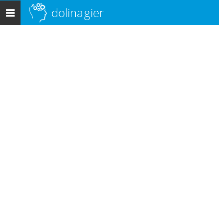
dolina
gier
Menu
główne