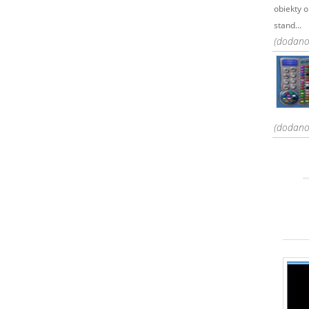
obiekty o
stand...
(dodano
(dodano