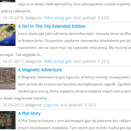
tego co w danej chwili wymyślimy. Gra udostępniona została w pełnej w
pobrać całkowicie...
: 10-10-2016, kategoria:
Pełne wersje gier
, ilość pobrań: 2 635)
A Girl In The City Extended Edition
Laura skończyła jakiś rok temu dziennikarstwo i mieszka teraz na Ma
w Nowym Jorku. Oczywiście uzyskanie stanowiska dziennikarki jest jej
marzeniem, ale na razie musi się zadowolić inną pracą. My musimy je
pomagać. Tak wygląda fa...
: 16-01-2017, kategoria:
Pełne wersje gier
, ilość pobrań: 1 221)
A Magnetic Adventure
A Magnetic Adventure to gra logiczna, w której musimy rozwiązywać 
dość proste ale czasem też bardziej skomplikowane zagadki. Zgodnie
tytułem gry rzeczą, którą używamy do przesuwania innych rzeczy jes
ie dzięki magnesowi możemy ...
: 26-06-2013, kategoria:
Logiczne
, ilość pobrań: 3 187)
A Plot Story
A Plot Story to kolejna z serii darmowych gier do pobrania bez reklam
innych nieciekawych dodatków. Tym razem jest to dość trudna gra typ