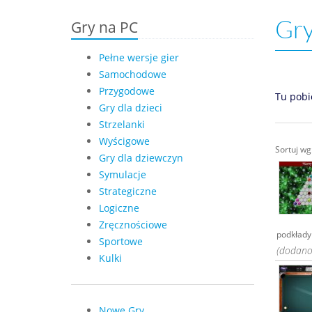
Gry
Gry na PC
Pełne wersje gier
Samochodowe
Przygodowe
Tu pobi
Gry dla dzieci
Strzelanki
Wyścigowe
Sortuj w
Gry dla dziewczyn
Symulacje
Strategiczne
Logiczne
Zręcznościowe
podkłady
Sportowe
(dodano
Kulki
Nowe Gry