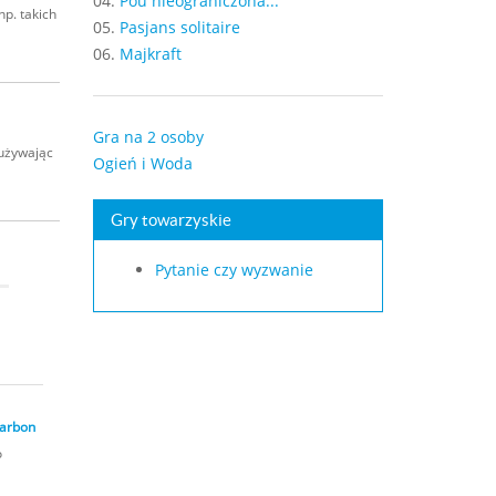
04.
Pou nieograniczona...
p. takich
05.
Pasjans solitaire
06.
Majkraft
Gra na 2 osoby
używając
Ogień i Woda
Gry towarzyskie
Pytanie czy wyzwanie
Carbon
o