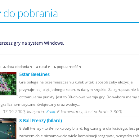
 do pobrania
erzesz gry na system Windows.
g:
data dodania
tutuł
popularność
5star BeeLines
Gra polega na przemieszczaniu kulek w taki sposób żeby ułożyć je
przynajmniej pięć jednego koloru w danym rzędzie. Za zgrupowanie k
otrzymujemy punkty. Jest to 30-dniowa wersja gry. Do wyboru mamy
 graficzno-muzyczne: świąteczny oraz wodny...
: 07-09-2009, kategoria:
Kulki
, 6 komentarzy, ilość pobrań: 7 300)
8 Ball Frenzy (bilard)
8 Ball Frenzy - to 8-mio kulowy bilard, logiczna gra dla każdego. Jest p
zarazem daje niesamowicie wiele kombinacji rozgrywki, wszystko zal