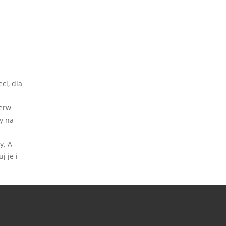
ci, dla
ierw
y na
y. A
j je i