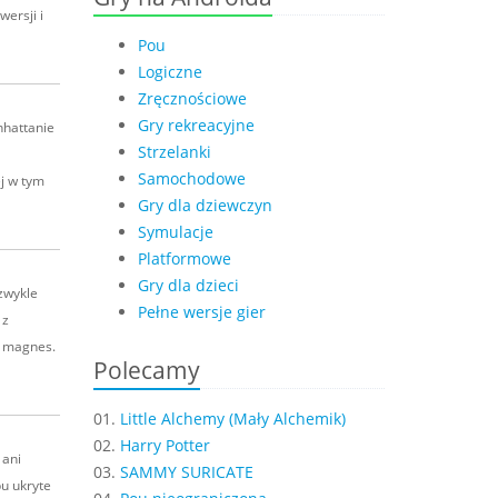
ersji i
Pou
Logiczne
Zręcznościowe
Gry rekreacyjne
nhattanie
Strzelanki
Samochodowe
j w tym
Gry dla dziewczyn
Symulacje
Platformowe
Gry dla dzieci
zwykle
Pełne wersje gier
 z
t magnes.
Polecamy
01.
Little Alchemy (Mały Alchemik)
02.
Harry Potter
 ani
03.
SAMMY SURICATE
u ukryte