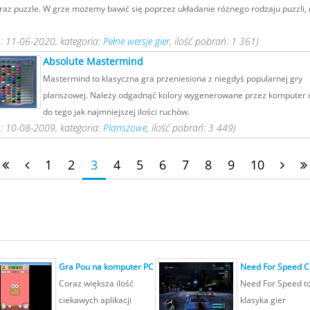
raz puzzle. W grze możemy bawić się poprzez układanie różnego rodzaju puzzli, n
: 11-06-2020, kategoria:
Pełne wersje gier
, ilość pobrań: 1 361)
Absolute Mastermind
Mastermind to klasyczna gra przeniesiona z niegdyś popularnej gry
planszowej. Należy odgadnąć kolory wygenerowane przez komputer 
do tego jak najmniejszej ilości ruchów.
: 10-08-2009, kategoria:
Planszowe
, ilość pobrań: 3 449)
1
2
3
4
5
6
7
8
9
10
Gra Pou na komputer PC
Need For Speed 
Coraz większa ilość
Need For Speed t
ciekawych aplikacji
klasyka gier