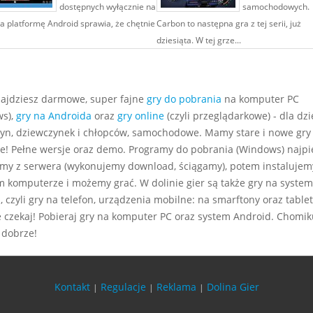
dostępnych wyłącznie na
samochodowych.
a platformę Android sprawia, że chętnie
Carbon to następna gra z tej serii, już
dziesiąta. W tej grze...
najdziesz darmowe, super fajne
gry do pobrania
na komputer PC
s),
gry na Androida
oraz
gry online
(czyli przeglądarkowe) - dla dzie
yn, dziewczynek i chłopców, samochodowe. Mamy stare i nowe gry
e! Pełne wersje oraz demo. Programy do pobrania (Windows) najp
my z serwera (wykonujemy download, ściągamy), potem instalujem
m komputerze i możemy grać. W dolinie gier są także gry na system
 czyli gry na telefon, urządzenia mobilne: na smarftony oraz tablet
e czekaj! Pobieraj gry na komputer PC oraz system Android. Chomiku
 dobrze!
Kontakt
Regulacje
Reklama
Dolina Gier
|
|
|