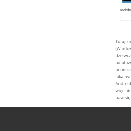
mobiln
...
Tutaj z
(Window
dziewcz
odlotow
pobiera
lokalny
Android,
więc ni
baw się