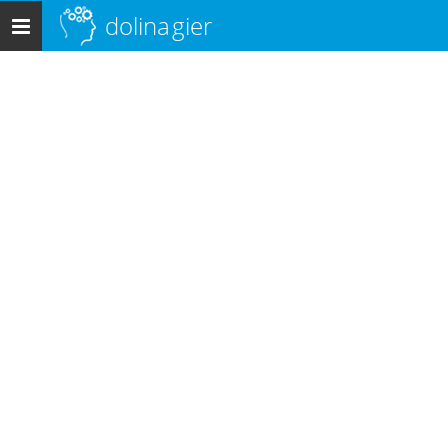
dolina
gier
Menu
główne