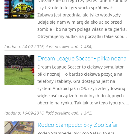
Niezależnie od tego czy jesteś fanem zombie
czy też nie to tej gry warto spróbować.
Zabawa jest przednia, ale tylko wtedy gdy
udaje się nam w miarę daleko uciec przed
zombie - bo na tym polega właśnie ta gierka.
Otrzymujemy autko, na początku takie sobi...
(dodano: 24-02-2016, ilość przekierowań: 1 484)
Dream League Soccer - piłka nożna
Dream League Soccer to ciekawy symulator
piłki nożnej. To bardzo ciekawa pozycja na
telefony i tablety. Gra dostępna jest na
system Android jak i iOS, czyli zdecydowaną
większość urządzeń mobilnych dostępnych
obecnie na rynku. Tak jak to w tego typu gra...
(dodano: 16-09-2016, ilość przekierowań: 1 342)
Rodeo Stampede: Sky Zoo Safari
Rodeo Stampede: Sky Zoo Safari to gra