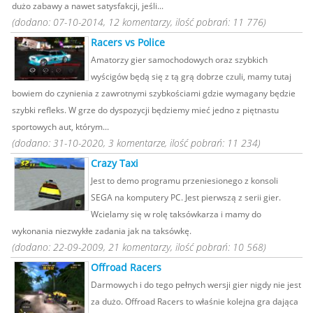
dużo zabawy a nawet satysfakcji, jeśli...
(dodano: 07-10-2014, 12 komentarzy, ilość pobrań: 11 776)
Racers vs Police
Amatorzy gier samochodowych oraz szybkich
wyścigów będą się z tą grą dobrze czuli, mamy tutaj
bowiem do czynienia z zawrotnymi szybkościami gdzie wymagany będzie
szybki refleks. W grze do dyspozycji będziemy mieć jedno z piętnastu
sportowych aut, którym...
(dodano: 31-10-2020, 3 komentarze, ilość pobrań: 11 234)
Crazy Taxi
Jest to demo programu przeniesionego z konsoli
SEGA na komputery PC. Jest pierwszą z serii gier.
Wcielamy się w rolę taksówkarza i mamy do
wykonania niezwykłe zadania jak na taksówkę.
(dodano: 22-09-2009, 21 komentarzy, ilość pobrań: 10 568)
Offroad Racers
Darmowych i do tego pełnych wersji gier nigdy nie jest
za dużo. Offroad Racers to właśnie kolejna gra dająca