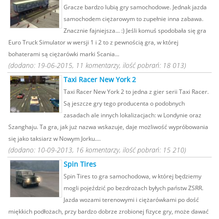
Gracze bardzo lubią gry samochodowe. Jednak jazda
samochodem ciężarowym to zupełnie inna zabawa.
Znacznie fajniejsza... :) Jeśli komuś spodobała się gra
Euro Truck Simulator w wersji 1 i 2 to z pewnością gra, w której
bohaterami są ciężarówki marki Scania...
(dodano: 19-06-2015, 11 komentarzy, ilość pobrań: 18 013)
Taxi Racer New York 2
Taxi Racer New York 2 to jedna z gier serii Taxi Racer.
Są jeszcze gry tego producenta o podobnych
zasadach ale innych lokalizacjach: w Londynie oraz
Szanghaju. Ta gra, jak już nazwa wskazuje, daje możliwość wypróbowania
się jako taksiarz w Nowym Jorku....
(dodano: 10-09-2013, 16 komentarzy, ilość pobrań: 15 210)
Spin Tires
Spin Tires to gra samochodowa, w której będziemy
mogli pojeździć po bezdrożach byłych państw ZSRR.
Jazda wozami terenowymi i ciężarówkami po dość
miękkich podłożach, przy bardzo dobrze zrobionej fizyce gry, może dawać