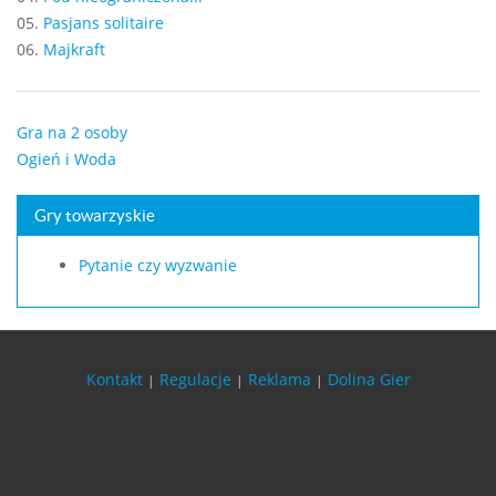
05.
Pasjans solitaire
06.
Majkraft
Gra na 2 osoby
Ogień i Woda
Gry towarzyskie
Pytanie czy wyzwanie
Kontakt
Regulacje
Reklama
Dolina Gier
|
|
|