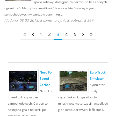
sporo zabawy, dostępna za darmo i to bez żadnych
ograniczeń. Mamy tutaj możliwość brania udziałów w wyścigach
samochodowych w bardzo trudnym ter...
(dodano: 08-03-2013, 8 komentarzy, ilość pobrań: 8 367)
1
2
3
4
5
Need For
Euro Truck
Speed
Simulator
Carbon
Symulator
Need For
jazdy
Speed to klasyka gier
ciężarówkami to gratka dla
samochodowych. Carbon to
miłośników motoryzacji i wszelkich
następna gra z tej serii, już
gier komputerowych. Jeśli ktoś l...
dziesiąta. W tej grze...