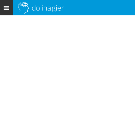
dolina
gier
Menu
główne