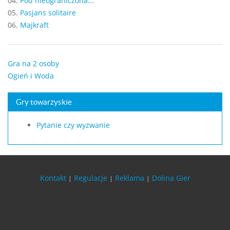
04.
Pou nieograniczona...
05.
Pasjans solitaire
06.
Majkraft
Gra na 2 osoby
Ogień i Woda
Gry towarzyskie
Pytanie czy wyzwanie
Kontakt
Regulacje
Reklama
Dolina Gier
|
|
|