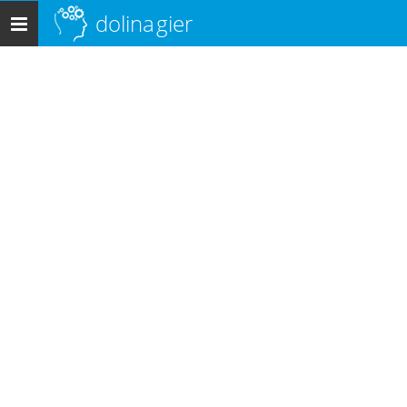
dolina
gier
Menu
główne