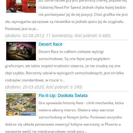
Już sama nazwa gry jest parafrazą znanej, popularnej
i lubianej Need For Speed. Jednak chyba lepiej będzie
nie porównywać jej do tej pozycji. Choć grafika nie jest
zła, wymagania sprzętowe są niewielkie to jednak sporo jej do oryginału.
Ponieważ jest to pi...
(dodano: 02-08-2012, 11 komentarzy, ilość pobrań: 6 680)
Desert Race
Desert Race to całkiem ciekawe wyścigi
samochodowe. Są one fajne pod względem
graficznym, ale także stopień trudności stwarza, że nie znudzą się one
zbyt szybko. Bierzemy udział w wyścigach samochodowych, jest ich kilka
rodzajów: standardowe, w rzucie n...
(dodano: 20-03-2020, ilość pobrań: 6 590)
Fix-It-Up: Dookoła Świata
Gra opowiada historię Kate - córki mechanika, która
otwiera własny interes. Otwiera więc warsztat
samochodowy w Nowym Jorku. Ponieważ wszystko
dobrze się układa postanawia otworzyć kolejne warsztaty: w Phoenix a
następnie wejść na międzynarodowy rynek pocz...