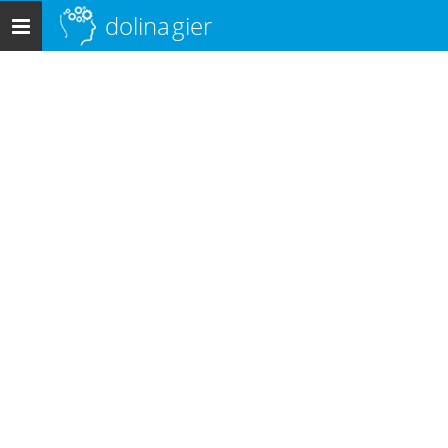
dolina
gier
Menu
główne