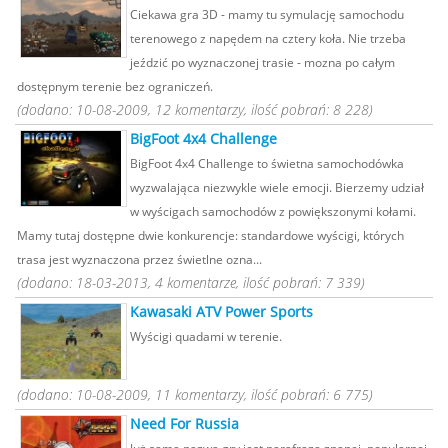
Ciekawa gra 3D - mamy tu symulację samochodu
terenowego z napędem na cztery koła. Nie trzeba
jeździć po wyznaczonej trasie - mozna po całym
dostępnym terenie bez ograniczeń.
(dodano: 10-08-2009, 12 komentarzy, ilość pobrań: 8 228)
BigFoot 4x4 Challenge
BigFoot 4x4 Challenge to świetna samochodówka
wyzwalająca niezwykle wiele emocji. Bierzemy udział
w wyścigach samochodów z powiększonymi kołami.
Mamy tutaj dostępne dwie konkurencje: standardowe wyścigi, których
trasa jest wyznaczona przez świetlne ozna...
(dodano: 18-03-2013, 4 komentarze, ilość pobrań: 7 339)
Kawasaki ATV Power Sports
Wyścigi quadami w terenie.
(dodano: 10-08-2009, 11 komentarzy, ilość pobrań: 6 775)
Need For Russia