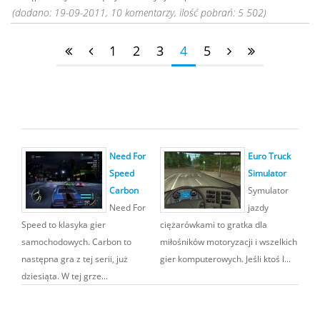
(dodano: 19-09-2011, 10 komentarzy, ilość pobrań: 5 502)
1
2
3
4
5
Need For
Euro Truck
Speed
Simulator
Carbon
Symulator
Need For
jazdy
Speed to klasyka gier
ciężarówkami to gratka dla
samochodowych. Carbon to
miłośników motoryzacji i wszelkich
następna gra z tej serii, już
gier komputerowych. Jeśli ktoś l...
dziesiąta. W tej grze...