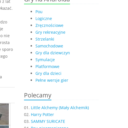
 z lat
ykazać.
Pou
Logiczne
rdzo
Zręcznościowe
je
Gry rekreacyjne
o nie
Strzelanki
rosta
Samochodowe
e sporo
Gry dla dziewczyn
tego
Symulacje
Platformowe
Gry dla dzieci
a
Pełne wersje gier
Polecamy
01.
Little Alchemy (Mały Alchemik)
02.
Harry Potter
03.
SAMMY SURICATE