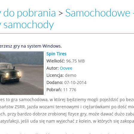
 do pobrania
Samochodowe 
>
y samochody
erzesz gry na system Windows.
Spin Tires
Wielkość:
96.75 MB
Autor:
Oovee
Licencja:
demo
Dodano:
07-10-2014
Pobrań:
11 776
res to gra samochodowa, w której będziemy mogli pojeździć po be
państw ZSRR. Jazda wozami terenowymi i ciężarówkami po dość mi
ch, przy bardzo dobrze zrobionej fizyce gry, może dawać dużo zab
atysfakcji, jeśli uda się nam wyjechać z kolein, w których się zakop