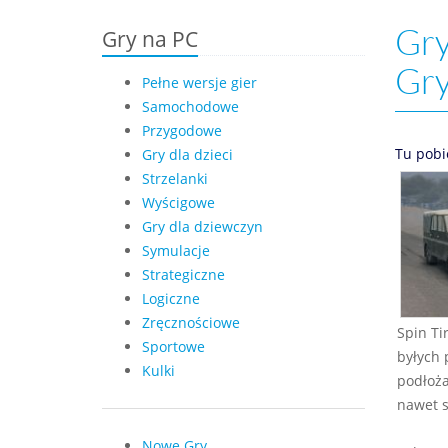
Gry
Gry na PC
Gr
Pełne wersje gier
Samochodowe
Przygodowe
Tu pobi
Gry dla dzieci
Strzelanki
Wyścigowe
Gry dla dziewczyn
Symulacje
Strategiczne
Logiczne
Zręcznościowe
Spin Ti
Sportowe
byłych 
Kulki
podłoża
nawet s
Nowe Gry