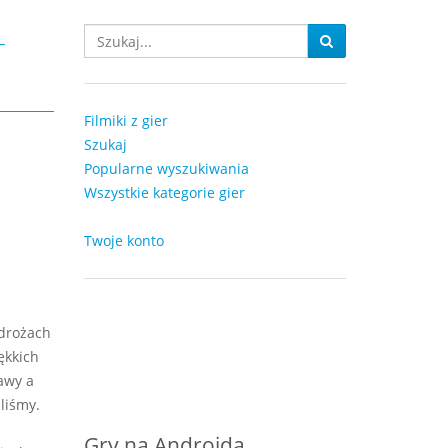
-
Filmiki z gier
Szukaj
Popularne wyszukiwania
Wszystkie kategorie gier
Twoje konto
zdrożach
ękkich
awy a
aliśmy.
Gry na Androida