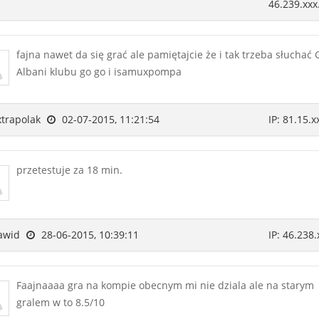
46.239.xxx
fajna nawet da się grać ale pamiętajcie że i tak trzeba słuchać
Albani klubu go go i isamuxpompa
trapolak
02-07-2015, 11:21:54
IP: 81.15.x
przetestuje za 18 min.
awid
28-06-2015, 10:39:11
IP: 46.238.
Faajnaaaa gra na kompie obecnym mi nie dziala ale na starym
gralem w to 8.5/10