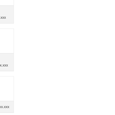
.xxx
x.xxx
xx.xxx