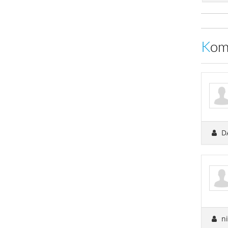
Ko
D
ni