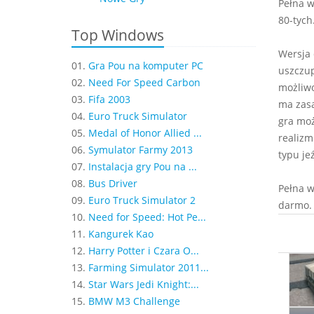
Pełna w
80-tych
Top Windows
Wersja 
01.
Gra Pou na komputer PC
uszczup
02.
Need For Speed Carbon
możliwo
03.
Fifa 2003
ma zasa
04.
Euro Truck Simulator
gra moż
05.
Medal of Honor Allied ...
realizm
06.
Symulator Farmy 2013
typu je
07.
Instalacja gry Pou na ...
08.
Bus Driver
Pełna w
09.
Euro Truck Simulator 2
darmo.
10.
Need for Speed: Hot Pe...
11.
Kangurek Kao
12.
Harry Potter i Czara O...
13.
Farming Simulator 2011...
14.
Star Wars Jedi Knight:...
15.
BMW M3 Challenge