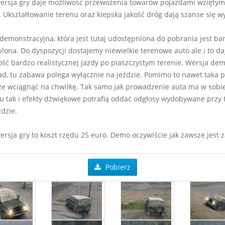
ersja gry daje możliwość przewożenia towarów pojazdami wziętymi
. Ukształtowanie terenu oraz kiepska jakość dróg dają szanse się w
demonstracyjna, która jest tutaj udostępniona do pobrania jest ba
lona. Do dyspozycji dostajemy niewielkie terenowe auto ale i to da
ść bardzo realistycznej jazdy po piaszczystym terenie. Wersja dem
d, tu zabawa polega wyłącznie na jeździe. Pomimo to nawet taka p
e wciągnąć na chwilkę. Tak samo jak prowadzenie auta ma w sobi
u tak i efekty dźwiękowe potrafią oddać odgłosy wydobywane przy 
ździe.
ersja gry to koszt rzędu 25 euro. Demo oczywiście jak zawsze jest z
Pobierz