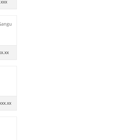
.xxx
 Gangu
xx.xx
xxx.xx