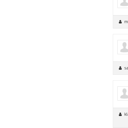
mi
s
kl