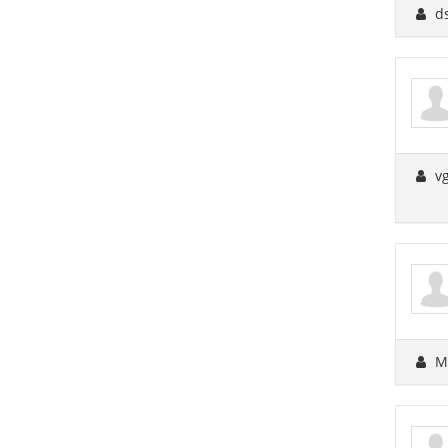
d
v
M