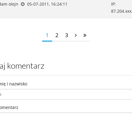
am olejn
05-07-2011, 16:24:11
IP:
87.204.xxx
1
2
3
daj komentarz
mię i nazwisko
komentarz