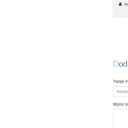
ad
Do
Twoje i
Wpisz 