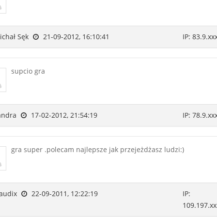
chał Sęk
21-09-2012, 16:10:41
IP: 83.9.xx
supcio gra
andra
17-02-2012, 21:54:19
IP: 78.9.xx
gra super .polecam najlepsze jak przejeżdżasz ludzi:)
audix
22-09-2011, 12:22:19
IP:
109.197.xx