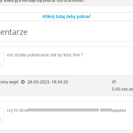
: kiedy gra nie daje się pobrać lub uruchomić!
Kliknij tutaj żeby pobrać
mentarze
nie działa pobieranie dał by ktoś link ?
ony wypł
28-03-2023, 18:34:20
IP:
5.60.xxx.x
czy to działłłłłłłłłłłłłłłłłłłłłłłłłłłłłłłłłłłłłłłłłłłłłłłłłłłłłłłłłłłł łłłłłłłłłłąąaaaa