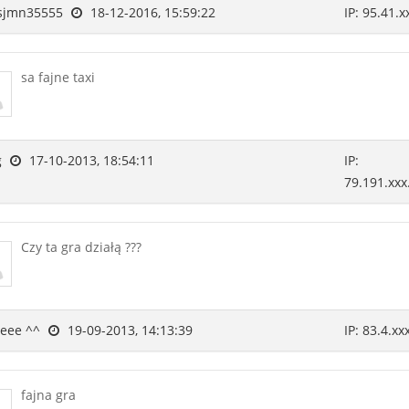
sjmn35555
18-12-2016, 15:59:22
IP: 95.41.x
sa fajne taxi
g
17-10-2013, 18:54:11
IP:
79.191.xxx
Czy ta gra działą ???
eee ^^
19-09-2013, 14:13:39
IP: 83.4.xx
fajna gra