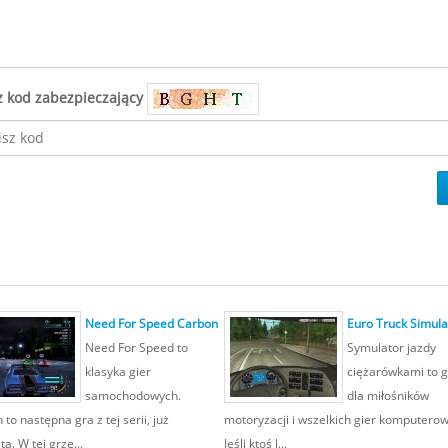
z kod zabezpieczający
Need For Speed Carbon
Euro Truck Simula
Need For Speed to
Symulator jazdy
klasyka gier
ciężarówkami to g
samochodowych.
dla miłośników
to następna gra z tej serii, już
motoryzacji i wszelkich gier komputero
ta. W tej grze...
Jeśli ktoś l...