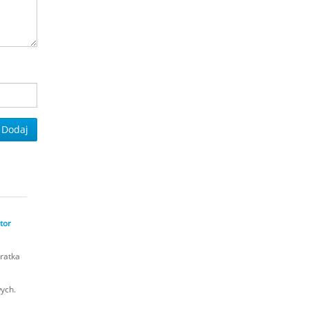
Dodaj
tor
ratka
wych.