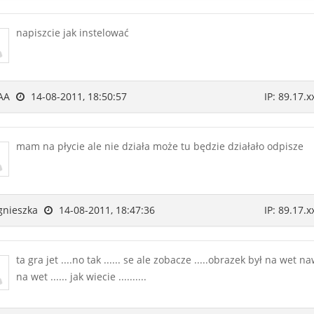
napiszcie jak instelować
AA
14-08-2011, 18:50:57
IP: 89.17.x
mam na płycie ale nie działa może tu będzie działało odpisze
nieszka
14-08-2011, 18:47:36
IP: 89.17.x
ta gra jet ....no tak ...... se ale zobacze .....obrazek był na wet n
na wet ...... jak wiecie ..........