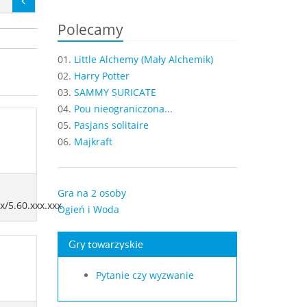
Polecamy
01.
Little Alchemy (Mały Alchemik)
02.
Harry Potter
03.
SAMMY SURICATE
04.
Pou nieograniczona...
05.
Pasjans solitaire
06.
Majkraft
Gra na 2 osoby
xx/5.60.xxx.xxx
Ogień i Woda
Gry towarzyskie
Pytanie czy wyzwanie