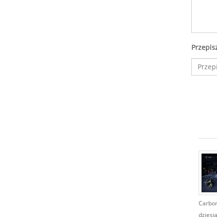
Przepis
Carbon 
dziesią