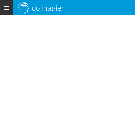
dolina
gier
Menu
główne