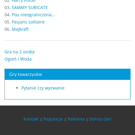
02.
Harry Potter
03.
SAMMY SURICATE
04.
Pou nieograniczona...
05.
Pasjans solitaire
06.
Majkraft
Gra na 2 osoby
Ogień i Woda
Gry towarzyskie
Pytanie czy wyzwanie
Kontakt
Regulacje
Reklama
Dolina Gier
|
|
|