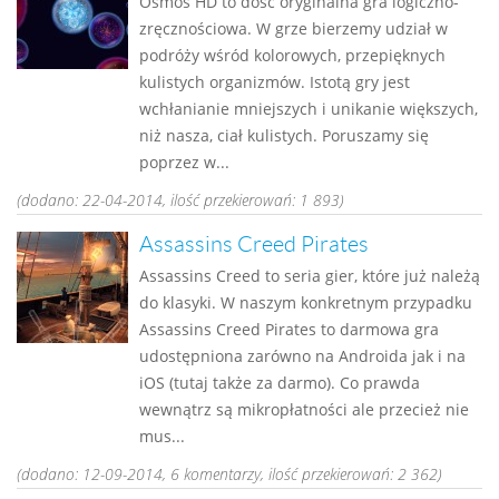
Osmos HD to dość oryginalna gra logiczno-
zręcznościowa. W grze bierzemy udział w
podróży wśród kolorowych, przepięknych
kulistych organizmów. Istotą gry jest
wchłanianie mniejszych i unikanie większych,
niż nasza, ciał kulistych. Poruszamy się
poprzez w...
(dodano: 22-04-2014, ilość przekierowań: 1 893)
Assassins Creed Pirates
Assassins Creed to seria gier, które już należą
do klasyki. W naszym konkretnym przypadku
Assassins Creed Pirates to darmowa gra
udostępniona zarówno na Androida jak i na
iOS (tutaj także za darmo). Co prawda
wewnątrz są mikropłatności ale przecież nie
mus...
(dodano: 12-09-2014, 6 komentarzy, ilość przekierowań: 2 362)