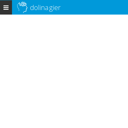
dolina
gier
Menu
główne