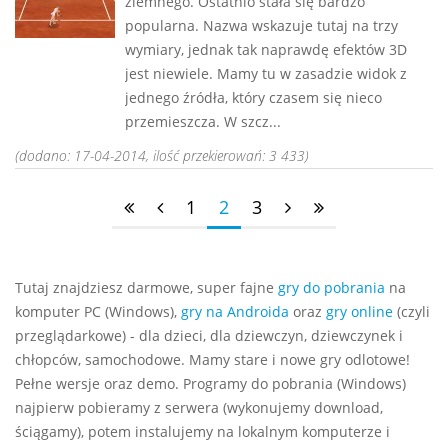
ziemnego. Ostatnio stała się bardzo
popularna. Nazwa wskazuje tutaj na trzy
wymiary, jednak tak naprawdę efektów 3D
jest niewiele. Mamy tu w zasadzie widok z
jednego źródła, który czasem się nieco
przemieszcza. W szcz...
(dodano: 17-04-2014, ilość przekierowań: 3 433)
1
2
3
Tutaj znajdziesz darmowe, super fajne
gry do pobrania
na
komputer PC (Windows),
gry na Androida
oraz
gry online
(czyli
przeglądarkowe) - dla dzieci, dla dziewczyn, dziewczynek i
chłopców, samochodowe. Mamy stare i nowe gry odlotowe!
Pełne wersje oraz demo. Programy do pobrania (Windows)
najpierw pobieramy z serwera (wykonujemy download,
ściągamy), potem instalujemy na lokalnym komputerze i