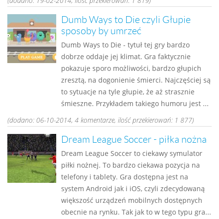
(dodano: 19-02-2014, ilość przekierowań: 1 819)
Dumb Ways to Die czyli Głupie
sposoby by umrzeć
Dumb Ways to Die - tytuł tej gry bardzo
dobrze oddaje jej klimat. Gra faktycznie
pokazuje sporo możliwości, bardzo głupich
zresztą, na dogonienie śmierci. Najczęściej są
to sytuacje na tyle głupie, że aż strasznie
śmieszne. Przykładem takiego humoru jest ...
(dodano: 06-10-2014, 4 komentarze, ilość przekierowań: 1 877)
Dream League Soccer - piłka nożna
Dream League Soccer to ciekawy symulator
piłki nożnej. To bardzo ciekawa pozycja na
telefony i tablety. Gra dostępna jest na
system Android jak i iOS, czyli zdecydowaną
większość urządzeń mobilnych dostępnych
obecnie na rynku. Tak jak to w tego typu gra...