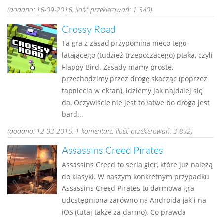
(dodano: 16-09-2016, ilość przekierowań: 1 340)
Crossy Road
Ta gra z zasad przypomina nieco tego
latającego (tudzież trzepoczącego) ptaka, czyli
Flappy Bird. Zasady mamy proste,
przechodzimy przez drogę skacząc (poprzez
tapniecia w ekran), idziemy jak najdalej się
da. Oczywiście nie jest to łatwe bo droga jest
bard...
(dodano: 12-03-2015, 1 komentarz, ilość przekierowań: 3 892)
Assassins Creed Pirates
Assassins Creed to seria gier, które już należą
do klasyki. W naszym konkretnym przypadku
Assassins Creed Pirates to darmowa gra
udostępniona zarówno na Androida jak i na
iOS (tutaj także za darmo). Co prawda