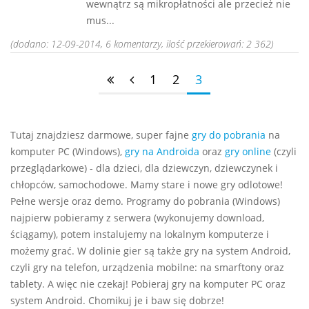
wewnątrz są mikropłatności ale przecież nie
mus...
(dodano: 12-09-2014, 6 komentarzy, ilość przekierowań: 2 362)
1
2
3
Tutaj znajdziesz darmowe, super fajne
gry do pobrania
na
komputer PC (Windows),
gry na Androida
oraz
gry online
(czyli
przeglądarkowe) - dla dzieci, dla dziewczyn, dziewczynek i
chłopców, samochodowe. Mamy stare i nowe gry odlotowe!
Pełne wersje oraz demo. Programy do pobrania (Windows)
najpierw pobieramy z serwera (wykonujemy download,
ściągamy), potem instalujemy na lokalnym komputerze i
możemy grać. W dolinie gier są także gry na system Android,
czyli gry na telefon, urządzenia mobilne: na smarftony oraz
tablety. A więc nie czekaj! Pobieraj gry na komputer PC oraz
system Android. Chomikuj je i baw się dobrze!