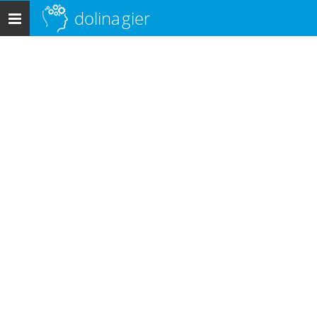
dolina
gier
Menu
główne