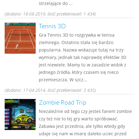
strzelające do ...
(dodano: 18-08-2019, ilość przekierowań: 1 434)
Tennis 3D
Gra Tennis 3D to rozgrywka w tenisa
ziemnego. Ostatnio stała się bardzo
popularna. Nazwa wskazuje tutaj na trzy
wymiary, jednak tak naprawdę efektów 3D
jest niewiele. Mamy tu w zasadzie widok z
jednego źródła, który czasem się nieco
przemieszcza. W szcz...
(dodano: 17-04-2014, ilość przekierowań: 3 435)
Zombie Road Trip
Niezależnie od tego czy jesteś fanem zombie
czy też nie to tej gry warto spróbować.
Zabawa jest przednia, ale tylko wtedy gdy
udaje się nam w miarę daleko uciec przed