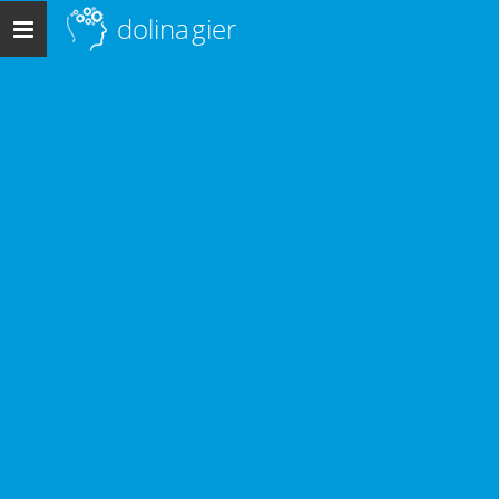
dolina
gier
Menu
główne