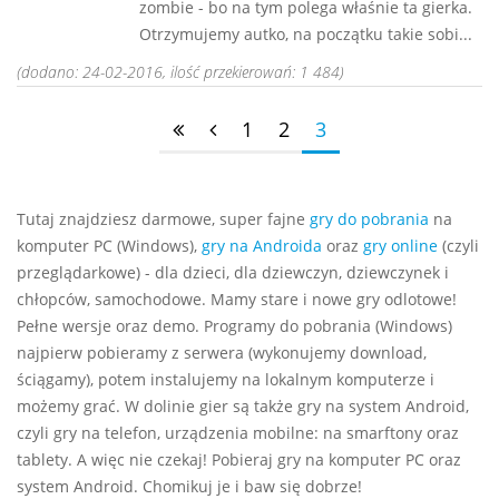
zombie - bo na tym polega właśnie ta gierka.
Otrzymujemy autko, na początku takie sobi...
(dodano: 24-02-2016, ilość przekierowań: 1 484)
1
2
3
Tutaj znajdziesz darmowe, super fajne
gry do pobrania
na
komputer PC (Windows),
gry na Androida
oraz
gry online
(czyli
przeglądarkowe) - dla dzieci, dla dziewczyn, dziewczynek i
chłopców, samochodowe. Mamy stare i nowe gry odlotowe!
Pełne wersje oraz demo. Programy do pobrania (Windows)
najpierw pobieramy z serwera (wykonujemy download,
ściągamy), potem instalujemy na lokalnym komputerze i
możemy grać. W dolinie gier są także gry na system Android,
czyli gry na telefon, urządzenia mobilne: na smarftony oraz
tablety. A więc nie czekaj! Pobieraj gry na komputer PC oraz
system Android. Chomikuj je i baw się dobrze!