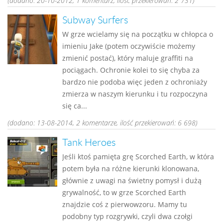
(dodano: 20-10-2012, 1 komentarz, ilość przekierowań: 2 731)
Subway Surfers
W grze wcielamy się na początku w chłopca o
imieniu Jake (potem oczywiście możemy
zmienić postać), który maluje graffiti na
pociągach. Ochronie kolei to się chyba za
bardzo nie podoba więc jeden z ochroniaży
zmierza w naszym kierunku i tu rozpoczyna
się ca...
(dodano: 13-08-2014, 2 komentarze, ilość przekierowań: 6 698)
Tank Heroes
Jeśli ktoś pamięta grę Scorched Earth, w która
potem była na różne kierunki klonowana,
głównie z uwagi na świetny pomysł i dużą
grywalność, to w grze Scorched Earth
znajdzie coś z pierwowzoru. Mamy tu
podobny typ rozgrywki, czyli dwa czołgi