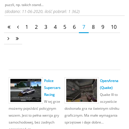
puzzli, np. takich stand...
(dodano: 11-06-2020, ilość pobrań: 1 362)
1
2
3
4
5
6
7
8
9
10
Police
OpenArena
Supercars
(Quake)
Racing
Quake III to
W tej grze
oczywiście
możemy pojeździć policyjnym
doskonała gra na świetnym silniku
wozem. Jest to pełna wersja gry
graficznym. Ma małe wymagania
samochodowej, bez żadnych
sprzętowe i daje dobre...