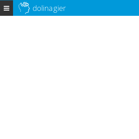
dolina
gier
Menu
główne