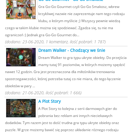
Gra Go-Go Gourmet czyli Go-Go Smakosz, wbrew
krzykliwej nazwie nie zaprezentuje nam tego rodzaju
klubu, o którym myślicie ;) Wszyscy pewnie wiedzą
czego w takim klubie można się spodziewać. Zgadza się, tu nie ma
ograniczeń :) Jednak gra Go-Go Gourmet do...
(dodano: 23-06-2020, 1 komentarz, ilość pobrań: 1 787)
Dream Walker - Chodzący we śnie
Dream Walker to gra typu ukryte obiekty. Do przejścia
mamy tutaj 91 poziomów, w których możemy spędzić
nawet 12 godzin. Gra jest przeznaczona dla miłośników trenowania
spostrzegawczości, której potrzeba tutaj co nie miara, do tego łączenie
obiektów w pary ...
(dodano: 21-06-2020, ilość pobrań: 1 666)
A Plot Story
A Plot Story to kolejna z serii darmowych gier do
pobrania bez reklam ani innych nieciekawych
dodatków. Tym razem jest to dość trudna gra typu ukryte obiekty oraz
puzzle. W grze możemy bawić się poprzez układanie różnego rodzaju