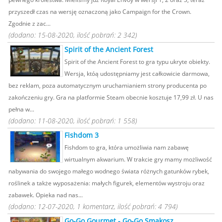
przyszedł czas na wersję oznaczoną jako Campaign for the Crown.
Zgodnie z zac...
(dodano: 15-08-2020, ilość pobrań: 2 342)
Spirit of the Ancient Forest
Spirit of the Ancient Forest to gra typu ukryte obiekty.
Wersja, któą udostępniamy jest całkowicie darmowa,
bez reklam, poza automatycznym uruchamianiem strony producenta po
zakończeniu gry. Gra na platformie Steam obecnie kosztuje 17,99 zł. U nas
pełna w...
(dodano: 11-08-2020, ilość pobrań: 1 558)
Fishdom 3
Fishdom to gra, która umożliwia nam zabawę
wirtualnym akwarium. W trakcie gry mamy możliwość
nabywania do swojego małego wodnego świata różnych gatunków rybek,
roślinek a także wyposażenia: małych figurek, elementów wystroju oraz
zabawek. Opieka nad nas...
(dodano: 12-07-2020, 1 komentarz, ilość pobrań: 4 794)
Go-Go Gourmet - Go-Go Smakosz