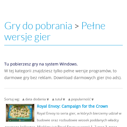
Gry do pobrania
Pełne
>
wersje gier
Tu pobierzesz gry na system Windows.
W tej kategorii znajdziesz tylko pełne wersje programów, to
darmowe gry bez reklam. Download darmowych gier (no ads).
Sortuj wg:
data dodania
tutuł
popularność
Royal Envoy: Campaign for the Crown
Royal Envoy to seria gier, w których bierzemy udział w
budowie oraz rozbudowie wiosek poddanych władcy
pewnego królestwa. Mieliśmy już Royal Envoy w wersji 1, 2 oraz 3, teraz