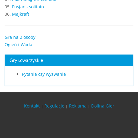
05.
Pasjans solitaire
06.
Majkraft
Gra na 2 osoby
Ogień i Woda
Gry towarzyskie
Pytanie czy wyzwanie
Kontakt
Regulacje
Reklama
Dolina Gier
|
|
|