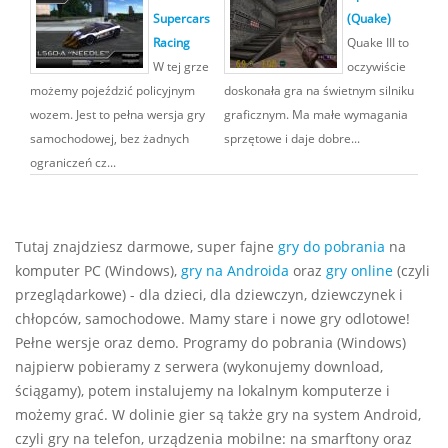
Supercars
(Quake)
Racing
Quake III to
W tej grze
oczywiście
możemy pojeździć policyjnym
doskonała gra na świetnym silniku
wozem. Jest to pełna wersja gry
graficznym. Ma małe wymagania
samochodowej, bez żadnych
sprzętowe i daje dobre...
ograniczeń cz...
Tutaj znajdziesz darmowe, super fajne
gry do pobrania
na
komputer PC (Windows),
gry na Androida
oraz
gry online
(czyli
przeglądarkowe) - dla dzieci, dla dziewczyn, dziewczynek i
chłopców, samochodowe. Mamy stare i nowe gry odlotowe!
Pełne wersje oraz demo. Programy do pobrania (Windows)
najpierw pobieramy z serwera (wykonujemy download,
ściągamy), potem instalujemy na lokalnym komputerze i
możemy grać. W dolinie gier są także gry na system Android,
czyli gry na telefon, urządzenia mobilne: na smarftony oraz