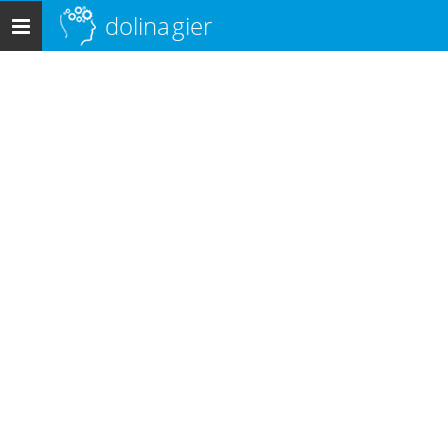
dolina
gier
Menu
główne