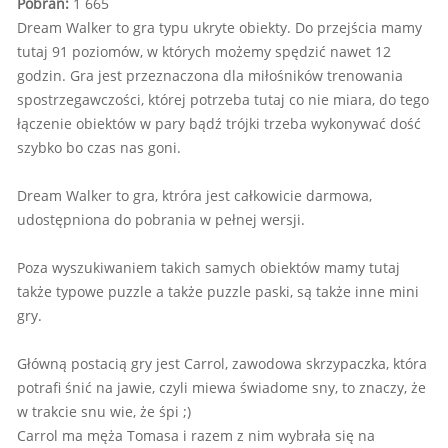
Pobrań:
1 665
Dream Walker to gra typu ukryte obiekty. Do przejścia mamy
tutaj 91 poziomów, w których możemy spędzić nawet 12
godzin. Gra jest przeznaczona dla miłośników trenowania
spostrzegawczości, której potrzeba tutaj co nie miara, do tego
łączenie obiektów w pary bądź trójki trzeba wykonywać dość
szybko bo czas nas goni.
Dream Walker to gra, ktróra jest całkowicie darmowa,
udostępniona do pobrania w pełnej wersji.
Poza wyszukiwaniem takich samych obiektów mamy tutaj
także typowe puzzle a także puzzle paski, są także inne mini
gry.
Główną postacią gry jest Carrol, zawodowa skrzypaczka, która
potrafi śnić na jawie, czyli miewa świadome sny, to znaczy, że
w trakcie snu wie, że śpi ;)
Carrol ma męża Tomasa i razem z nim wybrała się na