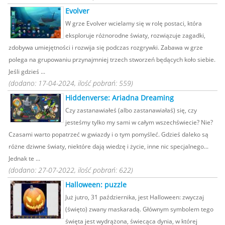
Evolver
W grze Evolver wcielamy się w rolę postaci, która
eksploruje różnorodne światy, rozwiązuje zagadki,
zdobywa umiejętności i rozwija się podczas rozgrywki. Zabawa w grze
polega na grupowaniu przynajmniej trzech stworzeń będących koło siebie.
Jeśli gdzieś ...
(dodano: 17-04-2024, ilość pobrań: 559)
Hiddenverse: Ariadna Dreaming
Czy zastanawiałeś (albo zastanawiałaś) się, czy
jesteśmy tylko my sami w całym wszechświecie? Nie?
Czasami warto popatrzeć w gwiazdy i o tym pomyśleć. Gdzieś daleko są
różne dziwne światy, niektóre dają wiedzę i życie, inne nic specjalnego...
Jednak te ...
(dodano: 27-07-2022, ilość pobrań: 622)
Halloween: puzzle
Już jutro, 31 października, jest Halloween: zwyczaj
(święto) zwany maskaradą. Głównym symbolem tego
święta jest wydrążona, świecąca dynia, w której