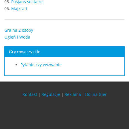
05.
Pasjans solitaire
06.
Majkraft
Gra na 2 osoby
Ogień i Woda
Gry towarzyskie
Pytanie czy wyzwanie
Kontakt
Regulacje
Reklama
Dolina Gier
|
|
|