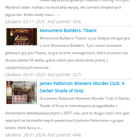
Wyobraź sobie: trafiasz na bezludną wyspę, ale zamiast drapieżnych
jaguarów i braku wody masz… ...
(dodano: 02-11-2025, ilość pobrań: 309)
Monument Builders: Titanic
Monument Builders: Titanic to już kolejna (druga) gra
z serii Monument Builders. Tym razem tematem
głównym gry jest Titanic, ta gra to time management, która przenosi nas
do początków XX wieku, gdzie celem jest ukończenie jednej z
najsłynniejszych konstruk...
(dodano: 06-01-2025, ilość pobrań: 327)
James Patterson Womens Murder Club: A
Darker Shade of Grey
Gra James Patterson Womens Murder Club: A Darker
Shade of Grey to interaktywna przygodówka z
elementami detektywistycznymi z 2007 roku. Jest to druga część serii gier
opartych na bestsellerowych powieściach Jamesa Pattersona o grupie
kobiet, które łączą si...
(dodano: 28-01-2024, ilość pobrań: 494)