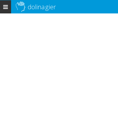
dolina
gier
Menu
główne