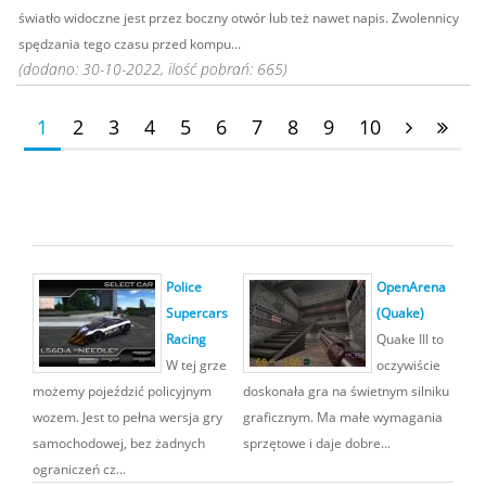
światło widoczne jest przez boczny otwór lub też nawet napis. Zwolennicy
spędzania tego czasu przed kompu...
(dodano: 30-10-2022, ilość pobrań: 665)
1
2
3
4
5
6
7
8
9
10
Police
OpenArena
Supercars
(Quake)
Racing
Quake III to
W tej grze
oczywiście
możemy pojeździć policyjnym
doskonała gra na świetnym silniku
wozem. Jest to pełna wersja gry
graficznym. Ma małe wymagania
samochodowej, bez żadnych
sprzętowe i daje dobre...
ograniczeń cz...