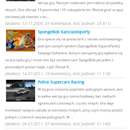
wersja gry. Naszym zadaniem jest zabicie przywódcy
obcych. Gra oferuje 14 poziomów i 10 rodzajów broni. Można grać w opcji
sieciowej jak również z ko...
(dodano: 13-11-2009, 43 komentarze, ilość pobrań: 23 811)
SpongeBob Kanciastoporty
Gra opiera się na postaciach z serialu animowanego
pod tym samym tytułem (SpongeBob SquarePants).
Swojego bohatera, którym sterujemy gry wybiera się
na początku gry i może nim być zarówno sam SpngeBob jak jeden z
pozostałych postaci bajki, czyli: Patryk R...
(dodano: 14-07-2011, 18 komentarzy, ilość pobrań: 11 118)
Police Supercars Racing
W tej grze możemy pojeździć policyjnym wozem. Jest
to pełna wersja gry samochodowej, bez żadnych
ograniczeń czasowych, czy tez innych. Gra daje
możliwość wzięcia udziału w szesnastu misjach, przy czym można jeździć
jednym z czterech wozów policyjnych. W ...
(dodano: 26-07-2011, 97 komentarzy, ilość pobrań: 51 140)