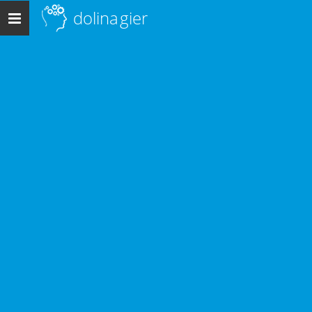
dolina
gier
Menu
główne