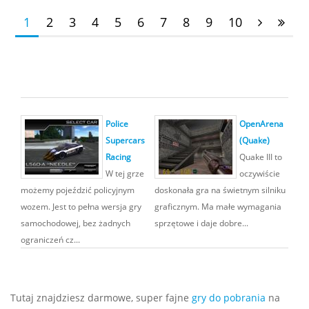
1
2
3
4
5
6
7
8
9
10
Police
OpenArena
Supercars
(Quake)
Racing
Quake III to
W tej grze
oczywiście
możemy pojeździć policyjnym
doskonała gra na świetnym silniku
wozem. Jest to pełna wersja gry
graficznym. Ma małe wymagania
samochodowej, bez żadnych
sprzętowe i daje dobre...
ograniczeń cz...
Tutaj znajdziesz darmowe, super fajne
gry do pobrania
na