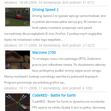
(dodano: 18-08-2009, 54 komentarze, ilość pobrań: 31 071)
Driving Speed 2
Driving Speed 2 to typowe wyścigi samochodowe. Jest
to jednak darmowa pełna wersja gry. W zamian za
brak opłaty instalator proponuje nam pasek
narzędziowy dla przeglądarki IE oraz FireFox. Z praktycznych względów
lepiej nie instalować sobie tego wątpliwie...
(dodano: 03-11-2009, 58 komentarzy, ilość pobrań: 27 027)
Warzone 2100
To strategia czasu rzeczywistego (RTS). Zadaniem
gracza jest odbudowa świata. Po zbudowaniu własnej
bazy próbujemy podbić tereny zajęte przez wroga.
Mamy możliwość budowy szerokiego wachlarza jednostek bojowych.
Program prezentuje się w ładnej grafice wy...
(dodano: 10-11-2009, 11 komentarzy, ilość pobrań: 6 103)
CodeRED - Battle for Earth
CodeRED - Battle for Earth to dynamiczna strzelanka
FPS oparta na silniku Quake II. Jest to pełna, darmowa