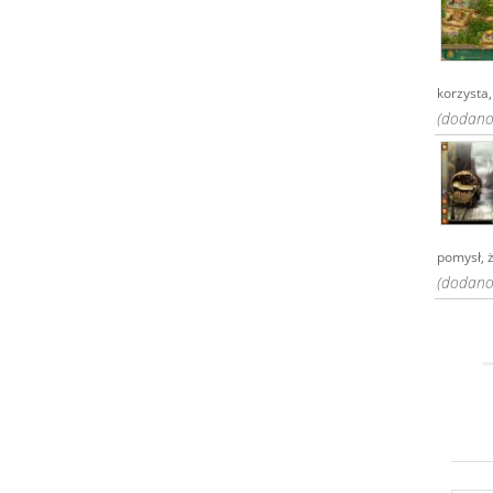
korzysta,
(dodano:
pomysł, ż
(dodano: