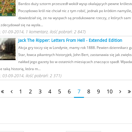
Bardzo duży sztorm przeszedł wokół wysp okalających pewne królest
Początkowo król nie chciał nic z tym robić, jednak po krótkim namyśle, 
dowiedział się, że na wyspach są produkowane rzeczy, z których sam 
 zdecydował się na wysła...
 01-09-2014, 1 komentarz, ilość pobrań: 2 847)
Jack The Ripper: Letters From Hell - Extended Edition
Akcja gry toczy się w Londynie, mamy rok 1888. Pewien dziennikarz g
Star, łowca pikantnych historyjek, John Bert, zastanawia się jak zwięk
nakład jego gazety bo w ostatnich miesiącach znacząco spadł. Wpada
e taką historią, która m...
 03-09-2014, ilość pobrań: 2 371)
1
2
3
4
5
6
7
8
9
10