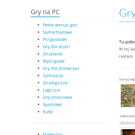
Gry
Gry na PC
Pełne wersje gier
Samochodowe
Przygodowe
Tu pobi
Gry dla dzieci
W tej k
Strzelanki
reklam.
Wyścigowe
Gry dla dziewczyn
Symulacje
Sortuj w
Strategiczne
Logiczne
Zręcznościowe
Sportowe
Kulki
założone
(dodano:
Nowe Gry