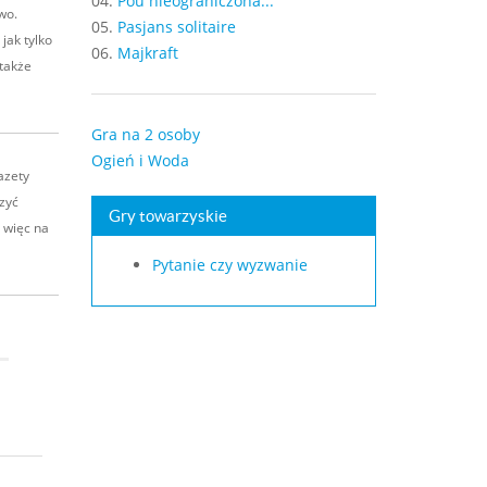
04.
Pou nieograniczona...
wo.
05.
Pasjans solitaire
jak tylko
06.
Majkraft
także
Gra na 2 osoby
Ogień i Woda
azety
szyć
Gry towarzyskie
 więc na
Pytanie czy wyzwanie