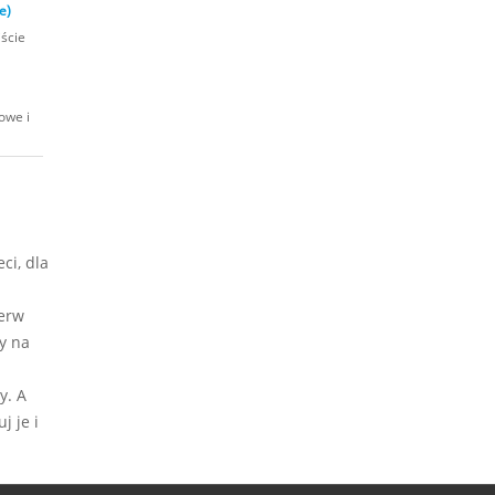
e)
iście
owe i
ci, dla
ierw
y na
y. A
j je i