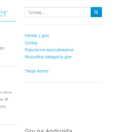
er
Filmiki z gier
Szukaj
bez
Popularne wyszukiwania
Wszystkie kategorie gier
Twoje konto
e ma tu
ie. W
góry
Gry na Androida