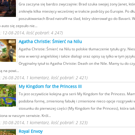
Gra zaczyna się bardzo zwyczajnie: Brad szuka swojej żony Janet, któ
zniknęła kilka miesięcy wcześniej w trakcie podróży po Europie. Po dł
poszukiwaniach Brad natrafił na ślad, który skierował go do Bavarii. W
 auto się zepsuło nie...
 12-08-2014, ilość pobrań: 4 247)
Agatha Christie: Śmierć na Nilu
Agatha Christie: Śmierć na Nilu to polskie tłumaczenie tytułu gry. Nies
ona w wersji angielskiej i także dialogi oraz opisy są tylko w tym język
Oryginalny tytuł to Agatha Christie: Death on the Nile. Mamy tu do czy
ą na powi...
 26-08-2014, 1 komentarz, ilość pobrań: 2 421)
My Kingdom for the Princess III
To jest oczywiście kolejna gra serii My Kingdom for the Princess. Mam
podobna formę, zmienioną fabułę i zmienione nieco opcje rozgrywki 
stosunku do pierwszej części (My Kingdom for the Princess), która tak
ona w naszym serwisie. Król...
 30-08-2014, 1 komentarz, ilość pobrań: 2 323)
Royal Envoy