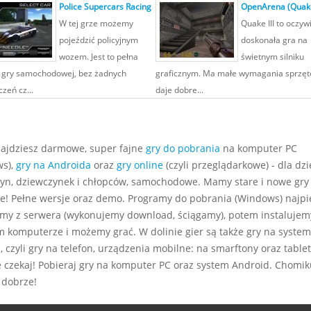
Police Supercars Racing
OpenArena (Quak
W tej grze możemy
Quake III to oczyw
pojeździć policyjnym
doskonała gra na
wozem. Jest to pełna
świetnym silniku
 gry samochodowej, bez żadnych
graficznym. Ma małe wymagania sprzęt
zeń cz...
daje dobre...
najdziesz darmowe, super fajne
gry do pobrania
na komputer PC
s),
gry na Androida
oraz
gry online
(czyli przeglądarkowe) - dla dzie
yn, dziewczynek i chłopców, samochodowe. Mamy stare i nowe gry
e! Pełne wersje oraz demo. Programy do pobrania (Windows) najp
my z serwera (wykonujemy download, ściągamy), potem instalujem
m komputerze i możemy grać. W dolinie gier są także gry na system
 czyli gry na telefon, urządzenia mobilne: na smarftony oraz tablet
e czekaj! Pobieraj gry na komputer PC oraz system Android. Chomiku
 dobrze!