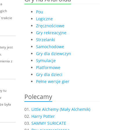
ra
ugich
Pou
 trakcie
Logiczne
Zręcznościowe
Gry rekreacyjne
Strzelanki
Samochodowe
tety jest
Gry dla dziewczyn
u.
Symulacje
nienia z
Platformowe
Gry dla dzieci
Pełne wersje gier
y tu
Polecamy
w
że była
01.
Little Alchemy (Mały Alchemik)
02.
Harry Potter
03.
SAMMY SURICATE