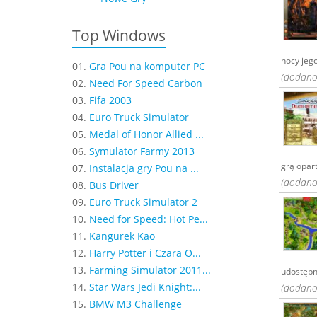
Top Windows
nocy jego
01.
Gra Pou na komputer PC
(dodano:
02.
Need For Speed Carbon
03.
Fifa 2003
04.
Euro Truck Simulator
05.
Medal of Honor Allied ...
06.
Symulator Farmy 2013
grą opart
07.
Instalacja gry Pou na ...
(dodano:
08.
Bus Driver
09.
Euro Truck Simulator 2
10.
Need for Speed: Hot Pe...
11.
Kangurek Kao
12.
Harry Potter i Czara O...
13.
Farming Simulator 2011...
udostępni
14.
Star Wars Jedi Knight:...
(dodano:
15.
BMW M3 Challenge