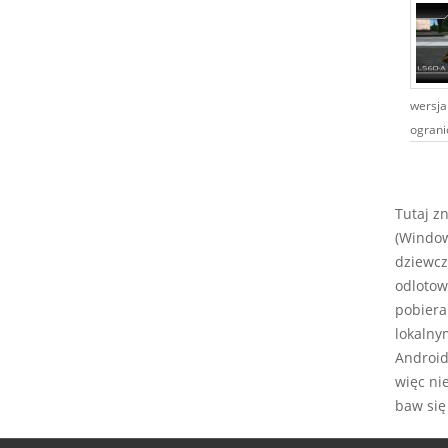
wersja
ogranic
Tutaj z
(Window
dziewcz
odlotow
pobiera
lokalny
Android,
więc ni
baw się