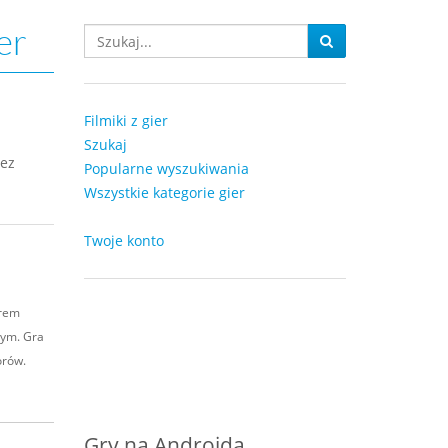
er
Filmiki z gier
Szukaj
bez
Popularne wyszukiwania
Wszystkie kategorie gier
Twoje konto
orem
nym. Gra
orów.
Gry na Androida