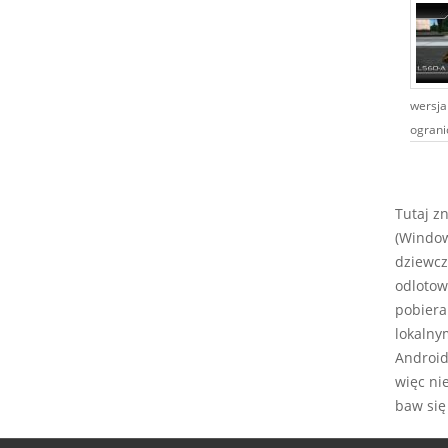
wersja
ogranic
Tutaj z
(Window
dziewcz
odlotow
pobiera
lokalny
Android,
więc ni
baw się