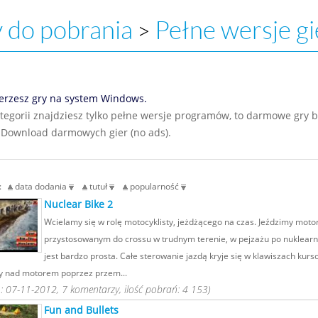
 do pobrania
Pełne wersje gi
>
erzesz gry na system Windows.
ategorii znajdziesz tylko pełne wersje programów, to darmowe gry 
 Download darmowych gier (no ads).
g:
data dodania
tutuł
popularność
Nuclear Bike 2
Wcielamy się w rolę motocyklisty, jeżdżącego na czas. Jeździmy mot
przystosowanym do crossu w trudnym terenie, w pejzażu po nuklear
jest bardzo prosta. Całe sterowanie jazdą kryje się w klawiszach kurs
 nad motorem poprzez przem...
 07-11-2012, 7 komentarzy, ilość pobrań: 4 153)
Fun and Bullets