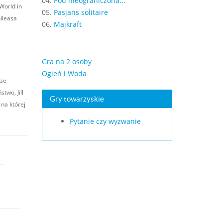
04.
Pou nieograniczona...
World in
05.
Pasjans solitaire
hileasa
06.
Majkraft
Gra na 2 osoby
Ogień i Woda
 że
two, Jill
Gry towarzyskie
na której
Pytanie czy wyzwanie