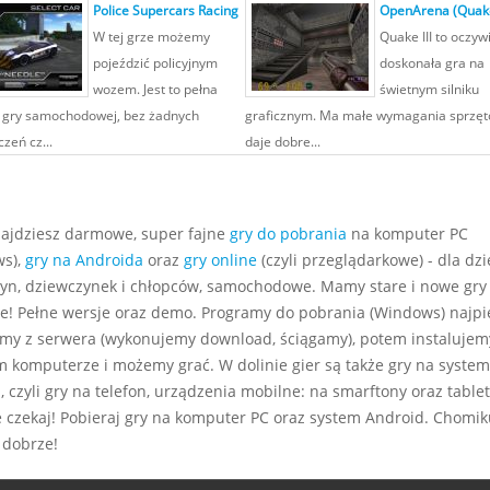
Police Supercars Racing
OpenArena (Quak
W tej grze możemy
Quake III to oczyw
pojeździć policyjnym
doskonała gra na
wozem. Jest to pełna
świetnym silniku
 gry samochodowej, bez żadnych
graficznym. Ma małe wymagania sprzęt
zeń cz...
daje dobre...
najdziesz darmowe, super fajne
gry do pobrania
na komputer PC
s),
gry na Androida
oraz
gry online
(czyli przeglądarkowe) - dla dzie
yn, dziewczynek i chłopców, samochodowe. Mamy stare i nowe gry
e! Pełne wersje oraz demo. Programy do pobrania (Windows) najp
my z serwera (wykonujemy download, ściągamy), potem instalujem
m komputerze i możemy grać. W dolinie gier są także gry na system
 czyli gry na telefon, urządzenia mobilne: na smarftony oraz tablet
e czekaj! Pobieraj gry na komputer PC oraz system Android. Chomiku
 dobrze!