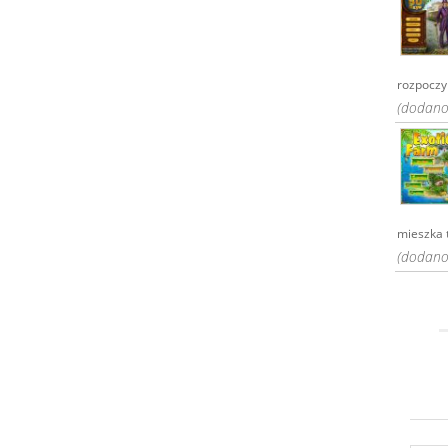
rozpoczyn
(dodano:
mieszka t
(dodano: