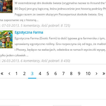
W osiemdziesiąt dni dookoła świata (oryginalna nazwa to Around the 
80 Days) jest grą logiczną, która jednocześnie jest historią podróży P
Fogga razem ze swoim służącym Passepartout dookoła świata. Grę
a zapoznanie się z historią...
 07-03-2013, 5 komentarzy, ilość pobrań: 8 725)
Egzotyczna Farma
Egzotyczna Farma (Exotic Farm) to dość typowa gra farmerska z tym,
uprawiamy egzotyczne rośliny. Gra rozpoczyna się od tego, że małżeńs
i Phooey, będące na wakacjach, odwiedza w ramach wycieczki wyspę, 
ylko jeden człowiek ...
 26-03-2013, 6 komentarzy, ilość pobrań: 8 430)
1
2
3
4
5
6
7
8
9
10