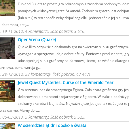
Fun and Bullets to prosta gra rekreacyjna z zasadami podobnymi do t
panujących w klasycznej grze Arkanoid. Zadaniem gracza jest odbijani
(lub piłek) w ten sposób żeby zbijać cegiełki i jednocześnie jej nie utr
 do tematu jest j...
 19-11-2012, 4 komentarze, ilość pobrań: 3 616)
OpenArena (Quake)
Quake III to oczywiście doskonała gra na świetnym silniku graficznym
wymagania sprzętowe i daje dobre efekty. Ponieważ producent tej gr
udostępnił jej silnik graficzny na darmowej licencji to właśnie dlateg
armowa, pełna wersja g...
 28-12-2012, 58 komentarzy, ilość pobrań: 43 447)
Jewel Quest Mysteries: Curse of the Emerald Tear
Gra przenosi nas do starożytnego Egiptu. Cała szata graficzna gry jes
dekorowana elementami skojarzonym z Egiptem. W trakcie podróży p
szukamy skarbów i klejnotów. Najważniejsze jest jednak to, że jest to 
to za darmo. Mamy do c...
 05-03-2013, 5 komentarzy, ilość pobrań: 5 525)
W osiemdziesiąt dni dookoła świata