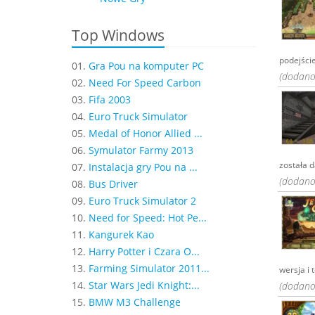
Top Windows
podejście
01.
Gra Pou na komputer PC
(dodano:
02.
Need For Speed Carbon
03.
Fifa 2003
04.
Euro Truck Simulator
05.
Medal of Honor Allied ...
06.
Symulator Farmy 2013
została d
07.
Instalacja gry Pou na ...
(dodano:
08.
Bus Driver
09.
Euro Truck Simulator 2
10.
Need for Speed: Hot Pe...
11.
Kangurek Kao
12.
Harry Potter i Czara O...
13.
Farming Simulator 2011...
wersja i 
14.
Star Wars Jedi Knight:...
(dodano:
15.
BMW M3 Challenge