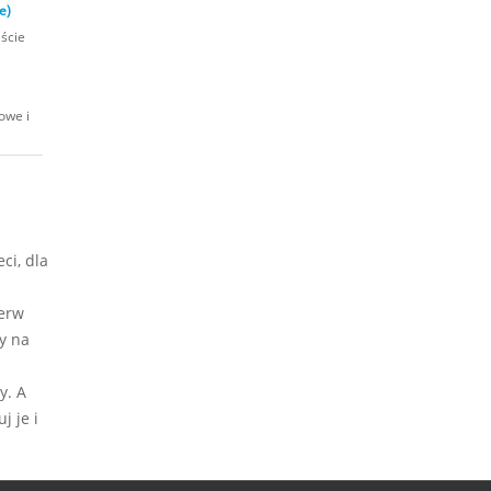
e)
iście
owe i
ci, dla
ierw
y na
y. A
j je i