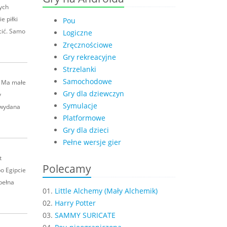
ych
e piłki
Pou
acić. Samo
Logiczne
Zręcznościowe
Gry rekreacyjne
Strzelanki
Samochodowe
. Ma małe
Gry dla dziewczyn
y
Symulacje
o wydana
Platformowe
Gry dla dzieci
Pełne wersje gier
t
Polecamy
o Egipcie
pełna
01.
Little Alchemy (Mały Alchemik)
02.
Harry Potter
03.
SAMMY SURICATE