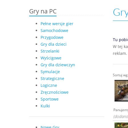
Gry
Gry na PC
Pełne wersje gier
Samochodowe
Przygodowe
Tu pobi
Gry dla dzieci
W tej k
Strzelanki
reklam.
Wyścigowe
Gry dla dziewczyn
Symulacje
Sortuj w
Strategiczne
Logiczne
Zręcznościowe
Sportowe
Kulki
Panujemy
(dodano:
Nowe Gry