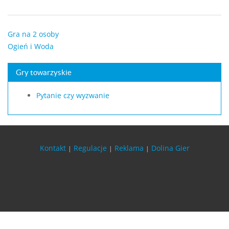
Gra na 2 osoby
Ogień i Woda
Gry towarzyskie
Pytanie czy wyzwanie
Kontakt
Regulacje
Reklama
Dolina Gier
|
|
|