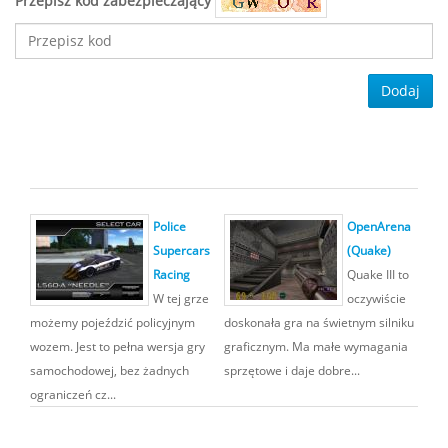
Przepisz kod zabezpieczający
Dodaj
Police
OpenArena
Supercars
(Quake)
Racing
Quake III to
W tej grze
oczywiście
możemy pojeździć policyjnym
doskonała gra na świetnym silniku
wozem. Jest to pełna wersja gry
graficznym. Ma małe wymagania
samochodowej, bez żadnych
sprzętowe i daje dobre...
ograniczeń cz...