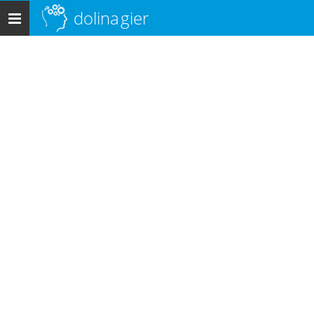
dolina
gier
Menu
główne