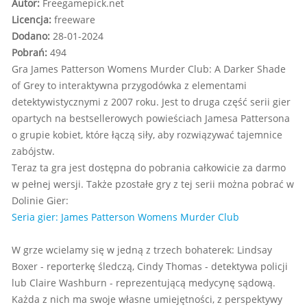
Autor:
Freegamepick.net
Licencja:
freeware
Dodano:
28-01-2024
Pobrań:
494
Gra James Patterson Womens Murder Club: A Darker Shade
of Grey to interaktywna przygodówka z elementami
detektywistycznymi z 2007 roku. Jest to druga część serii gier
opartych na bestsellerowych powieściach Jamesa Pattersona
o grupie kobiet, które łączą siły, aby rozwiązywać tajemnice
zabójstw.
Teraz ta gra jest dostępna do pobrania całkowicie za darmo
w pełnej wersji. Także pzostałe gry z tej serii można pobrać w
Dolinie Gier:
Seria gier: James Patterson Womens Murder Club
W grze wcielamy się w jedną z trzech bohaterek: Lindsay
Boxer - reporterkę śledczą, Cindy Thomas - detektywa policji
lub Claire Washburn - reprezentującą medycynę sądową.
Każda z nich ma swoje własne umiejętności, z perspektywy