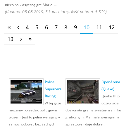
nieco na klasyczną grę Mario. ...
(dodano: 08-08-2019, 5 komentarzy, ilość pobrań: 5 519)
4
5
6
7
8
9
10
11
12
13
Police
OpenArena
Supercars
(Quake)
Racing
Quake III to
W tej grze
oczywiście
możemy pojeździć policyjnym
doskonała gra na świetnym silniku
wozem. Jest to pełna wersja gry
graficznym. Ma małe wymagania
samochodowej, bez żadnych
sprzętowe i daje dobre...