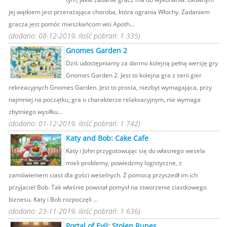
jej wątkiem jest przerażająca choroba, która ogrania Włochy. Zadaniem
gracza jest pomóc mieszkańcom wsi Apoth...
(dodano: 08-12-2019, ilość pobrań: 1 335)
Gnomes Garden 2
Dziś udostępniamy za darmo kolejną pełną wersję gry
Gnomes Garden 2. Jest to kolejna gra z serii gier
rekreacyjnych Gnomes Garden. Jest to prosta, niezbyt wymagająca, przy
najmniej na początku, gra o charakterze relaksacyjnym, nie wymaga
zbytniego wysiłku...
(dodano: 01-12-2019, ilość pobrań: 1 742)
Katy and Bob: Cake Cafe
Katy i John przygotowując się do własnego wesela
mieli problemy, powiedzmy logistyczne, z
zamówieniem ciast dla gości weselnych. Z pomocą przyszedł im ich
przyjaciel Bob. Tak właśnie powstał pomysł na stworzenie ciastkowego
biznesu. Katy i Bob rozpoczęli ...
(dodano: 23-11-2019, ilość pobrań: 1 636)
Portal of Evil: Stolen Runes