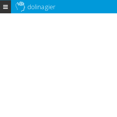
dolina
gier
Menu
główne