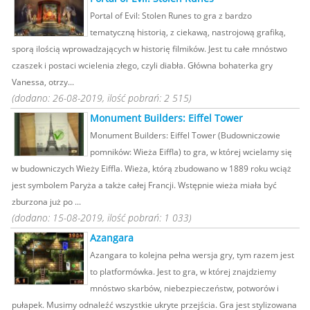
Portal of Evil: Stolen Runes to gra z bardzo
tematyczną historią, z ciekawą, nastrojową grafiką,
sporą ilością wprowadzających w historię filmików. Jest tu całe mnóstwo
czaszek i postaci wcielenia złego, czyli diabła. Główna bohaterka gry
Vanessa, otrzy...
(dodano: 26-08-2019, ilość pobrań: 2 515)
Monument Builders: Eiffel Tower
Monument Builders: Eiffel Tower (Budowniczowie
pomników: Wieża Eiffla) to gra, w której wcielamy się
w budowniczych Wieży Eiffla. Wieża, którą zbudowano w 1889 roku wciąż
jest symbolem Paryża a także całej Francji. Wstępnie wieża miała być
zburzona już po ...
(dodano: 15-08-2019, ilość pobrań: 1 033)
Azangara
Azangara to kolejna pełna wersja gry, tym razem jest
to platformówka. Jest to gra, w której znajdziemy
mnóstwo skarbów, niebezpieczeństw, potworów i
pułapek. Musimy odnaleźć wszystkie ukryte przejścia. Gra jest stylizowana