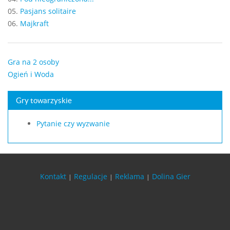
05.
Pasjans solitaire
06.
Majkraft
Gra na 2 osoby
Ogień i Woda
Gry towarzyskie
Pytanie czy wyzwanie
Kontakt
Regulacje
Reklama
Dolina Gier
|
|
|