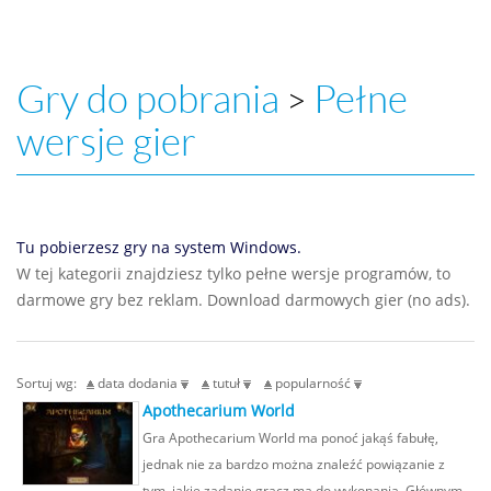
Gry do pobrania
Pełne
>
wersje gier
Tu pobierzesz gry na system Windows.
W tej kategorii znajdziesz tylko pełne wersje programów, to
darmowe gry bez reklam. Download darmowych gier (no ads).
Sortuj wg:
data dodania
tutuł
popularność
Apothecarium World
Gra Apothecarium World ma ponoć jakąś fabułę,
jednak nie za bardzo można znaleźć powiązanie z
tym, jakie zadanie gracz ma do wykonania. Głównym